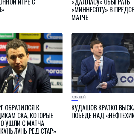
ОННОЙ ИГРЕ С
«ДАЛЛАСУ» ОБЫГРАТЬ
Й»
«МИННЕСОТУ» В ПРЕДС
МАТЧЕ
ХОККЕЙ
РГ ОБРАТИЛСЯ К
КУДАШОВ КРАТКО ВЫСК
ИКАМ СКА, КОТОРЫЕ
ПОБЕДЕ НАД «НЕФТЕХ
О УШЛИ С МАТЧА
«КУНЬЛУНЬ РЕД СТАР»