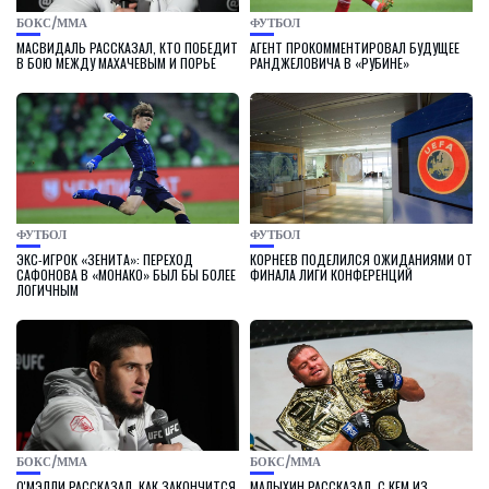
БОКС/ММА
ФУТБОЛ
МАСВИДАЛЬ РАССКАЗАЛ, КТО ПОБЕДИТ
АГЕНТ ПРОКОММЕНТИРОВАЛ БУДУЩЕЕ
В БОЮ МЕЖДУ МАХАЧЕВЫМ И ПОРЬЕ
РАНДЖЕЛОВИЧА В «РУБИНЕ»
ФУТБОЛ
ФУТБОЛ
ЭКС-ИГРОК «ЗЕНИТА»: ПЕРЕХОД
КОРНЕЕВ ПОДЕЛИЛСЯ ОЖИДАНИЯМИ ОТ
САФОНОВА В «МОНАКО» БЫЛ БЫ БОЛЕЕ
ФИНАЛА ЛИГИ КОНФЕРЕНЦИЙ
ЛОГИЧНЫМ
БОКС/ММА
БОКС/ММА
О'МЭЛЛИ РАССКАЗАЛ, КАК ЗАКОНЧИТСЯ
МАЛЫХИН РАССКАЗАЛ, С КЕМ ИЗ