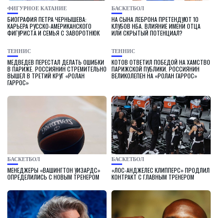
ФИГУРНОЕ КАТАНИЕ
БАСКЕТБОЛ
БИОГРАФИЯ ПЕТРА ЧЕРНЫШЕВА:
НА СЫНА ЛЕБРОНА ПРЕТЕНДУЮТ 10
КАРЬЕРА РУССКО-АМЕРИКАНСКОГО
КЛУБОВ НБА. ВЛИЯНИЕ ИМЕНИ ОТЦА
ФИГУРИСТА И СЕМЬЯ С ЗАВОРОТНЮК
ИЛИ СКРЫТЫЙ ПОТЕНЦИАЛ?
ТЕННИС
ТЕННИС
МЕДВЕДЕВ ПЕРЕСТАЛ ДЕЛАТЬ ОШИБКИ
КОТОВ ОТВЕТИЛ ПОБЕДОЙ НА ХАМСТВО
В ПАРИЖЕ. РОССИЯНИН СТРЕМИТЕЛЬНО
ПАРИЖСКОЙ ПУБЛИКИ. РОССИЯНИН
ВЫШЕЛ В ТРЕТИЙ КРУГ «РОЛАН
ВЕЛИКОЛЕПЕН НА «РОЛАН ГАРРОС»
ГАРРОС»
БАСКЕТБОЛ
БАСКЕТБОЛ
МЕНЕДЖЕРЫ «ВАШИНГТОН УИЗАРДС»
«ЛОС-АНДЖЕЛЕС КЛИППЕРС» ПРОДЛИЛ
ОПРЕДЕЛИЛИСЬ С НОВЫМ ТРЕНЕРОМ
КОНТРАКТ С ГЛАВНЫМ ТРЕНЕРОМ