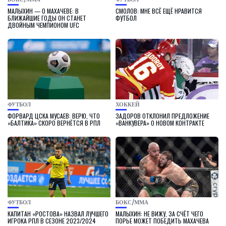
МАЛЫХИН — О МАХАЧЕВЕ: В
СМОЛОВ: МНЕ ВСЁ ЕЩЁ НРАВИТСЯ
БЛИЖАЙШИЕ ГОДЫ ОН СТАНЕТ
ФУТБОЛ
ДВОЙНЫМ ЧЕМПИОНОМ UFC
ФУТБОЛ
ХОККЕЙ
ФОРВАРД ЦСКА МУСАЕВ: ВЕРЮ, ЧТО
ЗАДОРОВ ОТКЛОНИЛ ПРЕДЛОЖЕНИЕ
«БАЛТИКА» СКОРО ВЕРНЁТСЯ В РПЛ
«ВАНКУВЕРА» О НОВОМ КОНТРАКТЕ
ФУТБОЛ
БОКС/ММА
КАПИТАН «РОСТОВА» НАЗВАЛ ЛУЧШЕГО
МАЛЫХИН: НЕ ВИЖУ, ЗА СЧЁТ ЧЕГО
ИГРОКА РПЛ В СЕЗОНЕ 2023/2024
ПОРЬЕ МОЖЕТ ПОБЕДИТЬ МАХАЧЕВА