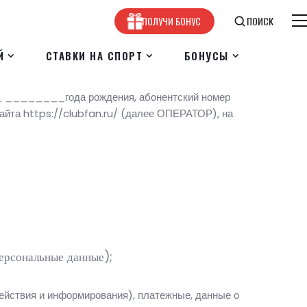
ПОЛУЧИ БОНУС
ПОИСК
Й
СТАВКИ НА СПОРТ
БОНУСЫ
__ ________года рождения, абонентский номер
йта https://clubfan.ru/ (далее ОПЕРАТОР), на
ерсональные данные);
ействия и информирования), платежные, данные о