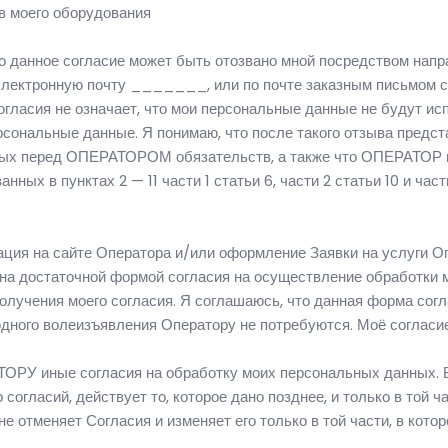
ов моего оборудования
, что данное согласие может быть отозвано мной посредством на
электронную почту _______, или по почте заказным письмом с
 Согласия не означает, что мои персональные данные не будут
рсональные данные. Я понимаю, что после такого отзыва пред
нных перед ОПЕРАТОРОМ обязательств, а также что ОПЕРАТОР 
нных в пунктах 2 — 11 части 1 статьи 6, части 2 статьи 10 и час
ация на сайте Оператора и/или оформление Заявки на услуги О
Закона достаточной формой согласия на осуществление обработ
олучения моего согласия. Я соглашаюсь, что данная форма согл
дного волеизъявления Оператору не потребуются. Моё согласи
ОРУ иные согласия на обработку моих персональных данных. В 
ласий, действует то, которое дано позднее, и только в той час
 отменяет Согласия и изменяет его только в той части, в котор