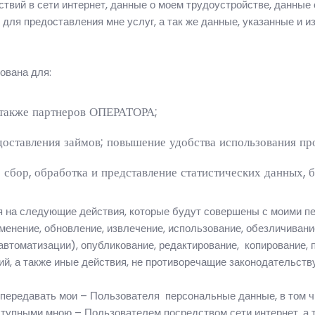
твий в сети интернет, данные о моем трудоустройстве, данные
 для предоставления мне услуг, а так же данные, указанные и
ована для:
 также партнеров ОПЕРАТОРА;
доставления займов; повышение удобства использования п
сбор, обработка и представление статистических данных, 
ся на следующие действия, которые будут совершены с моими пе
зменение, обновление, извлечение, использование, обезличивани
автоматизации), опубликование, редактирование, копирование,
, а также иные действия, не противоречащие законодательств
 передавать мои – Пользователя персональные данные, в том 
упными мною – Пользователем посредством сети интернет, а 