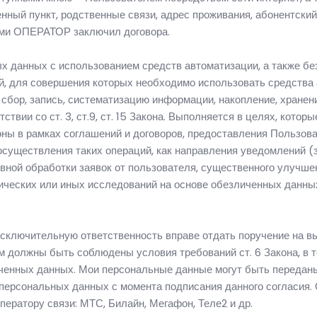
ленный пункт, родственные связи, адрес проживания, абонентс
ыми ОПЕРАТОР заключил договора.
данных с использованием средств автоматизации, а также без
й, для совершения которых необходимо использовать средства 
сбор, запись, систематизацию информации, накопление, хранение
твии со ст. 3, ст.9, ст. 15 Закона. Выполняется в целях, кото
оны в рамках соглашений и договоров, предоставления Пользо
осуществления таких операций, как направления уведомлений (з
вной обработки заявок от пользователя, существенного улучше
ических или иных исследований на основе обезличенных данных
 исключительную ответственность вправе отдать поручение на
ом должны быть соблюдены условия требований ст. 6 Закона, в
енных данных. Мои персональные данные могут быть переданы 
ерсональных данных с момента подписания данного согласия. О
ератору связи: МТС, Билайн, Мегафон, Теле2 и др.