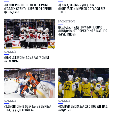
«КЛИППЕРС» В ГОСТЯХ ОБЫГРАЛИ
«ФИЛАДЕЛЬФИЯ» УСТУПИЛА
«ГОЛДЕН СТЭЙТ», ХАРДЕН ОФОРМИЛ
«МОНРЕАЛЮ», МИЧКОВ ОСТАЛСЯ БЕЗ
ДАБЛ-ДАБЛ
ОЧКОВ
БАСКЕТБОЛ
ДАБЛ-ДАБЛ АДЕТОКУНБО НЕ СПАС
«МИЛУОКИ» ОТ ПОРАЖЕНИЯ В МАТЧЕ С
«БРУКЛИНОМ»
ХОККЕЙ
«НЬЮ-ДЖЕРСИ» ДОМА РАЗГРОМИЛ
«АНАХАЙМ»
ХОККЕЙ
ХОККЕЙ
«ЭДМОНТОН» В ОВЕРТАЙМЕ ВЫРВАЛ
КОЗЫРЕВ ВЫСКАЗАЛСЯ О ПОБЕДЕ НАД
ПОБЕДУ У «ДЕТРОЙТА»
«АМУРОМ»