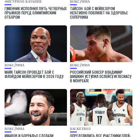
ФИГУРНОЕ КАТАНИЕ
БОКС/ММА
ГУМЕННИК ИСПОЛНИЛ ПЯТЬ ЧЕТВЕРНЫХ
ТАЙСОН: БОЙ С МЕЙВЕЗЕРОМ
ПРЫЖКОВ ПЕРЕД ОЛИМПИЙСКИМ
НЕГАТИВНО ПОВЛИЯЕТ НА ЗДОРОВЬЕ
ОТБОРОМ
СОПЕРНИКА
БОКС/ММА
БОКС/ММА
МАЙК ТАЙСОН ПРОВЕДЕТ БОЙ С
РОССИЙСКИЙ БОКСЕР ВЛАДИМИР
ФЛОЙДОМ МЕЙВЕЗЕРОМ В 2026 ГОДУ
ШИШКИН УСТУПИЛ ОСЛЕЙСУ ИГЛЕСИАСУ
В МОНРЕАЛЕ
БОКС/ММА
БАСКЕТБОЛ
ИМАВОВ И БОРРАЛЬО СДЕЛАЛИ
ОПРЕДЕЛИЛИСЬ ВСЕ УЧАСТНИКИ ПЛЕЙ-