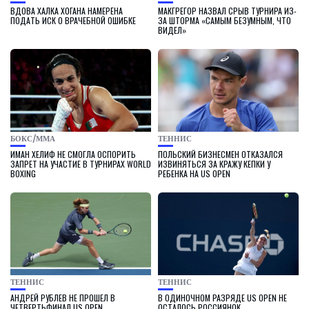
ВДОВА ХАЛКА ХОГАНА НАМЕРЕНА
МАКГРЕГОР НАЗВАЛ СРЫВ ТУРНИРА ИЗ-
ПОДАТЬ ИСК О ВРАЧЕБНОЙ ОШИБКЕ
ЗА ШТОРМА «САМЫМ БЕЗУМНЫМ, ЧТО
ВИДЕЛ»
БОКС/ММА
ТЕННИС
ИМАН ХЕЛИФ НЕ СМОГЛА ОСПОРИТЬ
ПОЛЬСКИЙ БИЗНЕСМЕН ОТКАЗАЛСЯ
ЗАПРЕТ НА УЧАСТИЕ В ТУРНИРАХ WORLD
ИЗВИНЯТЬСЯ ЗА КРАЖУ КЕПКИ У
BOXING
РЕБЕНКА НА US OPEN
ТЕННИС
ТЕННИС
АНДРЕЙ РУБЛЕВ НЕ ПРОШЕЛ В
В ОДИНОЧНОМ РАЗРЯДЕ US OPEN НЕ
ЧЕТВЕРТЬФИНАЛ US OPEN
ОСТАЛОСЬ РОССИЯНОК