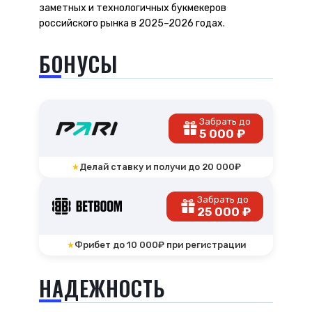
заметных и технологичных букмекеров
российского рынка в 2025–2026 годах.
БОНУСЫ
Забрать до
5 000 ₽
★
Делай ставку и получи до 20 000₽
Забрать до
25 000 ₽
★
Фрибет до 10 000₽ при регистрации
НАДЕЖНОСТЬ