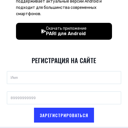
поддерживает актуальные версии Android и
подходит для большинства современных
смартфонов.
Скачать приложение
PARI для Android
РЕГИСТРАЦИЯ НА САЙТЕ
ЗАРЕГИСТРИРОВАТЬСЯ