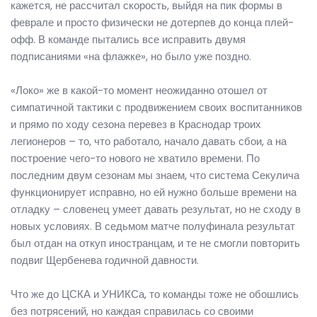
кажется, не рассчитал скорость, выйдя на пик формы в
феврале и просто физически не дотерпев до конца плей-
офф. В команде пытались все исправить двумя
подписаниями «на флажке», но было уже поздно.
«Локо» же в какой-то момент неожиданно отошел от
симпатичной тактики с продвижением своих воспитанников
и прямо по ходу сезона перевез в Краснодар троих
легионеров – то, что работало, начало давать сбои, а на
построение чего-то нового не хватило времени. По
последним двум сезонам мы знаем, что система Секулича
функционирует исправно, но ей нужно больше времени на
отладку – словенец умеет давать результат, но не сходу в
новых условиях. В седьмом матче полуфинала результат
был отдан на откуп иностранцам, и те не смогли повторить
подвиг Щербенева годичной давности.
Что же до ЦСКА и УНИКСа, то команды тоже не обошлись
без потрясений, но каждая справилась со своими