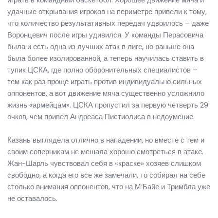
удачные открывания игроков на периметре привели к тому,
что количество результативных передач удвоилось – даже
Воронцевич после игры удивился. У команды Перасовича
была и есть одна из лучших атак в лиге, но раньше она
была более изолированной, а теперь научилась ставить в
тупик ЦСКА, где полно оборонительных специалистов –
тем как раз проще играть против индивидуально сильных
оппонентов, а вот движение мяча существенно усложнило
жизнь «армейцам». ЦСКА пропустил за первую четверть 29
очков, чем привел Андреаса Пистиолиса в недоумение.
Казань выглядела отлично в нападении, но вместе с тем и
своим соперникам не мешала хорошо смотреться в атаке.
Жан-Шарль чувствовал себя в «краске» хозяев слишком
свободно, а когда его все же замечали, то собирал на себе
столько внимания оппонентов, что на М’Байе и Тримбла уже
не оставалось.