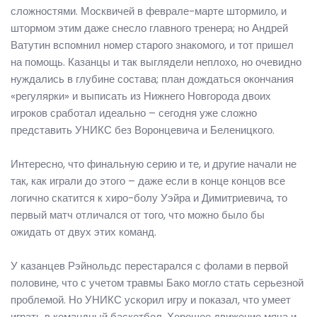
сложностями. Москвичей в феврале-марте штормило, и
штормом этим даже снесло главного тренера; но Андрей
Ватутин вспомнил номер старого знакомого, и тот пришел
на помощь. Казанцы и так выглядели неплохо, но очевидно
нуждались в глубине состава; план дождаться окончания
«регулярки» и выписать из Нижнего Новгорода двоих
игроков сработал идеально – сегодня уже сложно
представить УНИКС без Воронцевича и Беленицкого.
Интересно, что финальную серию и те, и другие начали не
так, как играли до этого – даже если в конце концов все
логично скатится к хиро-болу Уэйра и Димитриевича, то
первый матч отличался от того, что можно было бы
ожидать от двух этих команд.
У казанцев Рэйнольдс перестарался с фолами в первой
половине, что с учетом травмы Бако могло стать серьезной
проблемой. Но УНИКС ускорил игру и показал, что умеет
играть в командный баскетбол. Хорошее движение мяча и