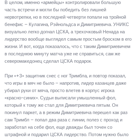
В целом, именно «армейцы» контролировали большую
часть встречи и могли бы победить без лишней
нервотрепки, но в последней четверти попали на тройной
бенефис – Кулагина, Рэйнольдса и Димитриевича. УНИКС
визуально легко догнал ЦСКА, а трехочковый Ненада на
лидерство вообще выглядел самым простым броском в его
жизни. И вот, когда показалось, что с таким Димитриевичем
в последнюю минуту матча уже не справиться, сам же
северомакедонец сделал ЦСКА подарок.
При «+3» защитник снес с ног Тримбла, и повтор показал,
что игры в мяч не было – напротив, лидер казанцев даже
убирал руки от мяча, просто влетев в корпус игрока
«красно-синих». Судьи выписали умышленный фол,
который к тому же стал для Димитриевича пятым. Он
покинул паркет, а в режим Димитриевича перешел как раз
сам Тримбл – попал два раза с линии, полез с проход и
заработал на себе фол, еще дважды был точен со
штрафной и подарил ЦСКА лидерство. Потом нужно было