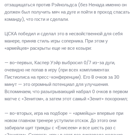
отзащищаться против Рэйнольдса (без Ненада именно он
должен был получить мяч на дуге и пойти в проход спасать
команду), что гости и сделали.
ЦСКА победил и сделал это в несвойственной для себя
манере, приняв стиль игры соперника. При этом у
«армейцев» раскрыты еще не все козыри:
— во-первых, Каспер Уэйр выбросил 0/7 из-за дуги,
очевидно не попав в игру (при всех комплиментах
Пистиолиса на пресс-конференции). Его 8 очков за 30
минут — это огромный потенциал для улучшения.
Вспоминаем, что разыгрывающий набрал 0 очков в первом
матче с «Зенитом», а затем этот самый «Зенит» похоронил;
— во-вторых, игра на подборе – «армейцы» впервые при
новом главном тренере уступили отскок. До этого они
забирали щит трижды с «Енисеем» и все шесть раз с
«Зенитом». Скорость игры в этот раз диктовала желание