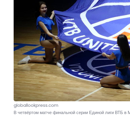
globallookpress.com
В четвёртом матче финальной серии Единой лиги ВТБ в