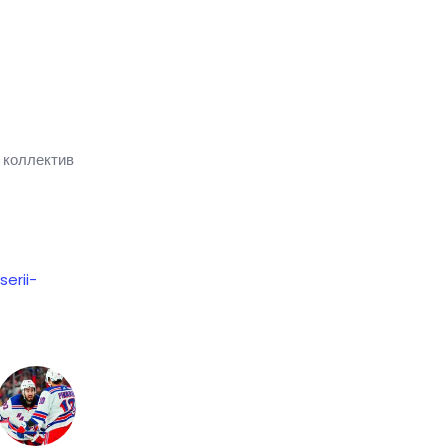
 коллектив
erii-