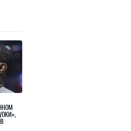
ОННОМ
УОКИ»,
ОВ