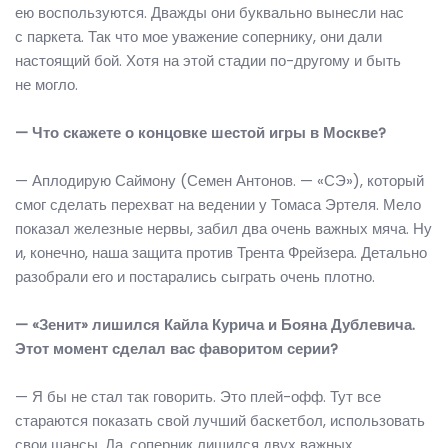
ею воспользуются. Дважды они буквально вынесли нас
с паркета. Так что мое уважение сопернику, они дали
настоящий бой. Хотя на этой стадии по-другому и быть
не могло.
— Что скажете о концовке шестой игры в Москве?
— Аплодирую Саймону (Семен Антонов. — «СЭ»), который
смог сделать перехват на ведении у Томаса Эртеля. Мело
показал железные нервы, забил два очень важных мяча. Ну
и, конечно, наша защита против Трента Фрейзера. Детально
разобрали его и постарались сыграть очень плотно.
— «Зенит» лишился Кайла Курича и Бояна Дублевича.
Этот момент сделал вас фаворитом серии?
— Я бы не стал так говорить. Это плей-офф. Тут все
стараются показать свой лучший баскетбол, использовать
свои шансы. Да, соперник лишился двух важных