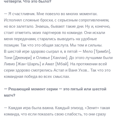
четверти. Что это было?
— Я счастливчик. Мне повезло во многих моментах.
Исполнял сложные броски, с серьезным сопротивлением,
но все залетало. Знаешь, бывают такие дни. Ну и, конечно,
стоит отметить моих партнеров по команде. Они искали
меня передачами, старались выводить на удобные
позиции. Так что это общая заслуга. Мы тем и сильны.
В шестой игре здорово сыграл я, в пятой — Мело [Тримбл],
Тони [Джекири] и Оливье [Ханлан]. До этого лучшими были
Ливио [Жан-Шарль] и Амат [Мбай]. На протяжении всей
серии здорово смотрелись Астап и Ваня Ухов… Так что это
командная победа во всех смыслах.
— Решающий момент серии — это пятый или шестой
матч?
— Каждая игра была важна. Каждый эпизод. «Зенит» такая
команда, что если показать свою слабость, то они сразу