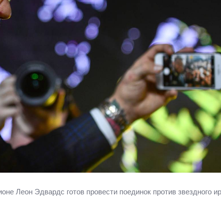
не Леон Эдвардс готов провести поединок против звездного и