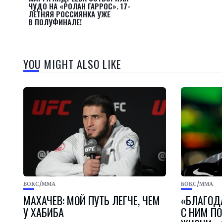
ЧУДО НА «РОЛАН ГАРРОС». 17-
ЛЕТНЯЯ РОССИЯНКА УЖЕ
В ПОЛУФИНАЛЕ!
YOU MIGHT ALSO LIKE
БОКС/ММА
БОКС/ММА
МАХАЧЕВ: МОЙ ПУТЬ ЛЕГЧЕ, ЧЕМ
«БЛАГОДА
У ХАБИБА
С НИМ П