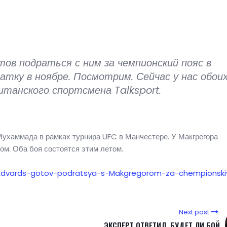
тов подраться с ним за чемпионский пояс в
атку в ноябре. Посмотрим. Сейчас у нас обои
итанского спортсмена Talksport.
ухаммада в рамках турнира UFC в Манчестере. У Макгрегора
м. Оба боя состоятся этим летом.
4-Edvards-gotov-podratsya-s-Makgregorom-za-chempionsk
Next post
ЭКСПЕРТ ОТВЕТИЛ, БУДЕТ ЛИ БОЙ