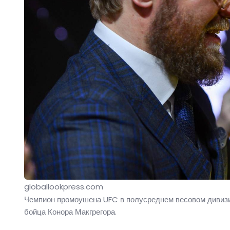
globallookpress.com
Чемпион промоушена UFC в полусреднем весовом дивизио
бойца Конора Макгрегора.