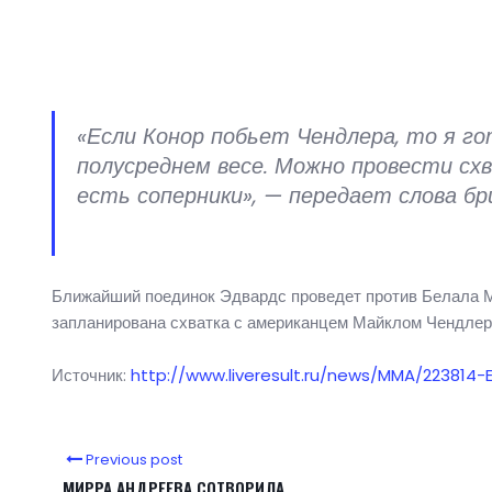
«Если Конор побьет Чендлера, то я го
полусреднем весе. Можно провести схв
есть соперники», — передает слова бр
Ближайший поединок Эдвардс проведет против Белала М
запланирована схватка с американцем Майклом Чендлеро
Источник:
http://www.liveresult.ru/news/MMA/22381
Previous post
МИРРА АНДРЕЕВА СОТВОРИЛА