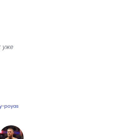
х уже
iy-poyas