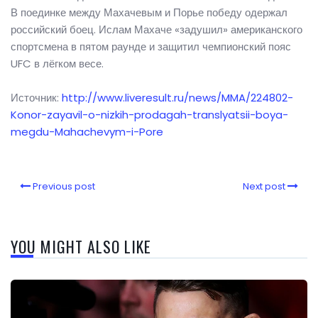
В поединке между Махачевым и Порье победу одержал
российский боец. Ислам Махаче «задушил» американского
спортсмена в пятом раунде и защитил чемпионский пояс
UFC в лёгком весе.
Источник:
http://www.liveresult.ru/news/MMA/224802-
Konor-zayavil-o-nizkih-prodagah-translyatsii-boya-
megdu-Mahachevym-i-Pore
Previous post
Next post
YOU MIGHT ALSO LIKE