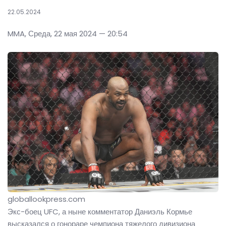
22.05.2024
MMA, Среда, 22 мая 2024 — 20:54
globallookpress.com
Экс-боец UFC, а ныне комментатор Даниэль Кормье
высказался о гонораре чемпиона тяжелого дивизиона