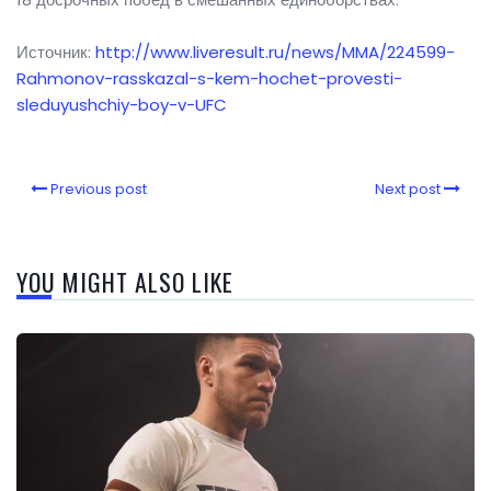
Источник:
http://www.liveresult.ru/news/MMA/224599-
Rahmonov-rasskazal-s-kem-hochet-provesti-
sleduyushchiy-boy-v-UFC
Previous post
Next post
YOU MIGHT ALSO LIKE