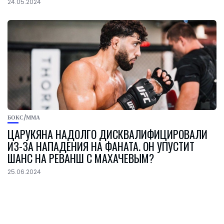
24.05.2024
БОКС/ММА
ЦАРУКЯНА НАДОЛГО ДИСКВАЛИФИЦИРОВАЛИ
ИЗ-ЗА НАПАДЕНИЯ НА ФАНАТА. ОН УПУСТИТ
ШАНС НА РЕВАНШ С МАХАЧЕВЫМ?
25.06.2024