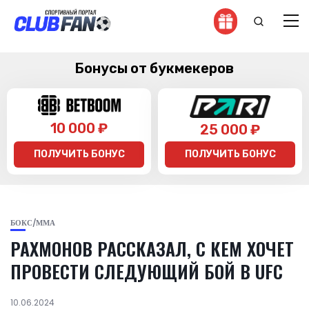
Бонусы от букмекеров
10 000 ₽
25 000 ₽
ПОЛУЧИТЬ БОНУС
ПОЛУЧИТЬ БОНУС
БОКС/ММА
РАХМОНОВ РАССКАЗАЛ, С КЕМ ХОЧЕТ
ПРОВЕСТИ СЛЕДУЮЩИЙ БОЙ В UFC
10.06.2024