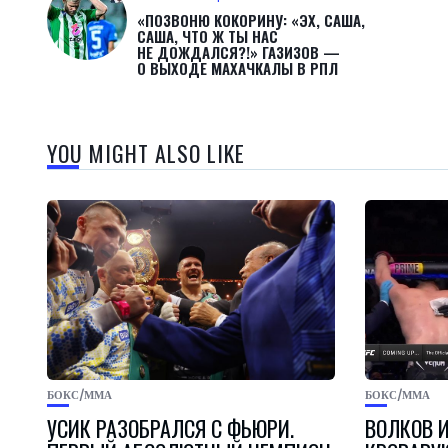
«ПОЗВОНЮ КОКОРИНУ: «ЭХ, САША,
САША, ЧТО Ж ТЫ НАС
НЕ ДОЖДАЛСЯ?!» ГАЗИЗОВ —
О ВЫХОДЕ МАХАЧКАЛЫ В РПЛ
YOU MIGHT ALSO LIKE
БОКС/ММА
БОКС/ММА
УСИК РАЗОБРАЛСЯ С ФЬЮРИ.
ВОЛКОВ 