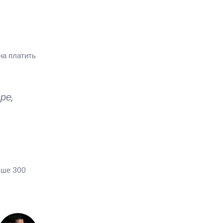
на платить
ре,
ьше 300