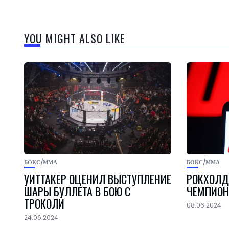
YOU MIGHT ALSO LIKE
БОКС/ММА
БОКС/ММА
УИТТАКЕР ОЦЕНИЛ ВЫСТУПЛЕНИЕ
РОКХОЛД
ШАРЫ БУЛЛЕТА В БОЮ С
ЧЕМПИОН
ТРОКОЛИ
08.06.2024
24.06.2024