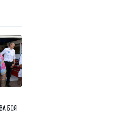
ВА БОЯ