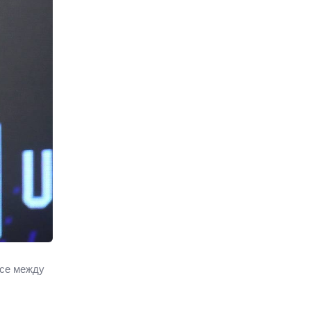
есе между