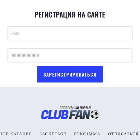
РЕГИСТРАЦИЯ НА САЙТЕ
ЗАРЕГИСТРИРОВАТЬСЯ
НОЕ КАТАНИЕ
БАСКЕТБОЛ
БОКС/ММА
ОТПИСАТЬСЯ