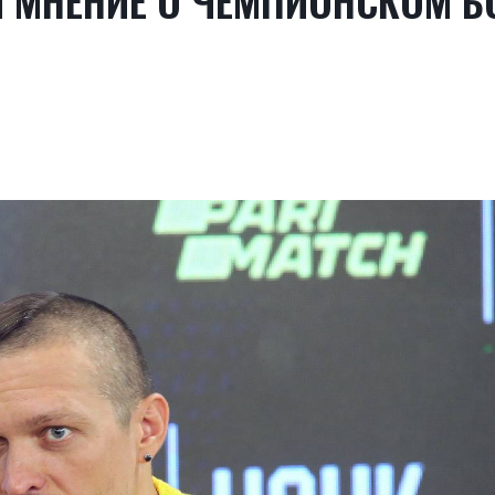
 МНЕНИЕ О ЧЕМПИОНСКОМ Б