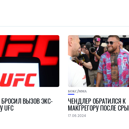
БОКС/ММА
 БРОСИЛ ВЫЗОВ ЭКС-
ЧЕНДЛЕР ОБРАТИЛСЯ К
У UFC
МАКГРЕГОРУ ПОСЛЕ СРЫ
17.06.2024