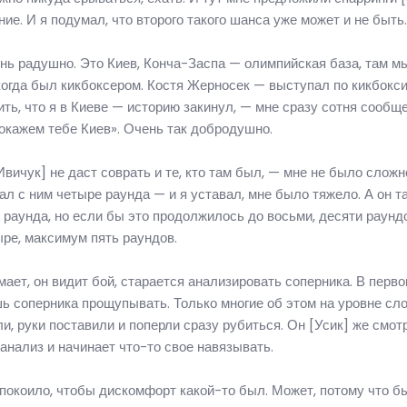
е. И я подумал, что второго такого шанса уже может и не быть.
нь радушно. Это Киев, Конча-Заспа — олимпийская база, там м
когда был кикбоксером. Костя Жерносек — выступал по кикбокси
ь, что я в Киеве — историю закинул, — мне сразу сотня сообще
покажем тебе Киев». Очень так добродушно.
вичук] не даст соврать и те, кто там был, — мне не было сложн
ал с ним четыре раунда — и я уставал, мне было тяжело. А он та
 раунда, но если бы это продолжилось до восьми, десяти раунд
ыре, максимум пять раундов.
ает, он видит бой, старается анализировать соперника. В перв
 соперника прощупывать. Только многие об этом на уровне слов
и, руки поставили и поперли сразу рубиться. Он [Усик] же смотр
 анализ и начинает что-то свое навязывать.
еспокоило, чтобы дискомфорт какой-то был. Может, потому что 