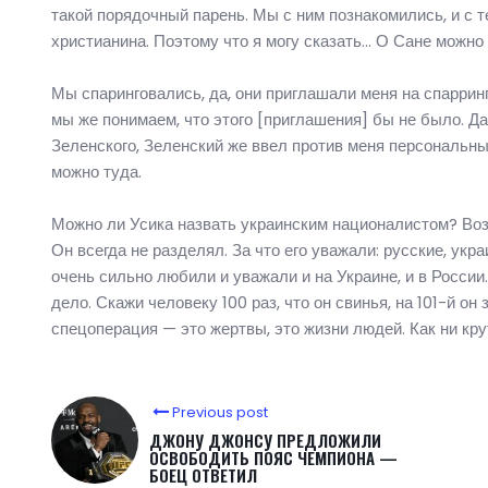
такой порядочный парень. Мы с ним познакомились, и с те
христианина. Поэтому что я могу сказать… О Сане можно 
Мы спаринговались, да, они приглашали меня на спаррин
мы же понимаем, что этого [приглашения] бы не было. Д
Зеленского, Зеленский же ввел против меня персональные
можно туда.
Можно ли Усика назвать украинским националистом? Возм
Он всегда не разделял. За что его уважали: русские, укра
очень сильно любили и уважали и на Украине, и в России.
дело. Скажи человеку 100 раз, что он свинья, на 101-й о
спецоперация — это жертвы, это жизни людей. Как ни крут
Previous post
ДЖОНУ ДЖОНСУ ПРЕДЛОЖИЛИ
ОСВОБОДИТЬ ПОЯС ЧЕМПИОНА —
БОЕЦ ОТВЕТИЛ