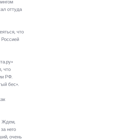
рингом
хал оттуда
еяться, что
у Россией
та.ру»
, что
ии РФ.
тый бес».
как
. Ждем,
за него
ший, очень