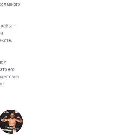
вославного
а кабы —
ми
ехоте,
ном.
это его
лает свое
ае