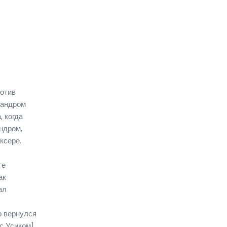
ротив
сандром
, когда
ндром,
ксере.
те
ак
ал
о вернулся
с Усиком].