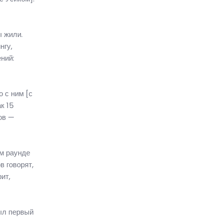
ы жили.
нгу,
ний:
о с ним [с
к 15
ов —
ом раунде
 говорят,
ит,
был первый