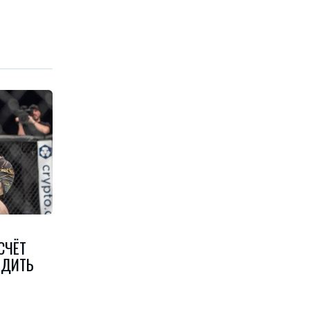
СЧЁТ
ЕДИТЬ