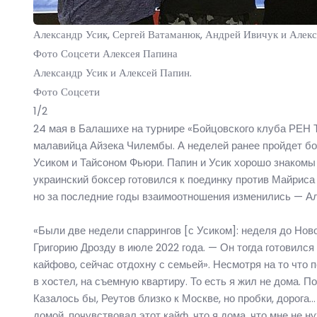
Александр Усик, Сергей Ватаманюк, Андрей Ивичук и Алекс
Фото Соцсети Алексея Папина
Александр Усик и Алексей Папин.
Фото Соцсети
1/2
24 мая в Балашихе на турнире «Бойцовского клуба РЕН 
малавийца Айзека Чилембы. А неделей ранее пройдет бо
Усиком и Тайсоном Фьюри. Папин и Усик хорошо знакомы —
украинский боксер готовился к поединку против Майриса
но за последние годы взаимоотношения изменились — Але
«Были две недели спаррингов [с Усиком]: неделя до Ново
Григорию Дрозду в июле 2022 года. — Он тогда готовился
кайфово, сейчас отдохну с семьей». Несмотря на то что 
в хостел, на съемную квартиру. То есть я жил не дома. 
Казалось бы, Реутов близко к Москве, но пробки, дорога
домой, почувствовал этот кайф, что я дома, что мне не н