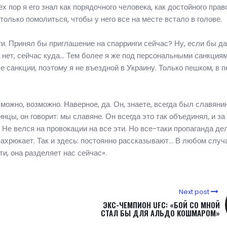
х пор я его знал как порядочного человека, как достойного пра
только помолиться, чтобы у него все на месте встало в голове.
ги. Принял бы приглашение на спарринги сейчас? Ну, если бы д
а нет, сейчас куда… Тем более я же под персональными санкция
 санкции, поэтому я не въездной в Украину. Только пешком, в п
ожно, возможно. Наверное, да. Он, знаете, всегда был славяни
инцы, он говорит: мы славяне. Он всегда это так объединял, и за 
 Не велся на провокации на все эти. Но все-таки пропаганда де
н захрюкает. Так и здесь: постоянно рассказывают… В любом случ
и, она разделяет нас сейчас».
Next post
ЭКС-ЧЕМПИОН UFC: «БОЙ СО МНОЙ
СТАЛ БЫ ДЛЯ АЛЬДО КОШМАРОМ»