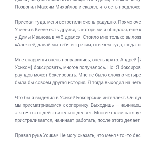
Позвонил Максим Михайлов и сказал, что есть предложени
Приехал туда, меня встретили очень радушно. Прямо оче
У меня в Киеве есть друзья, с которыми я общался, еще 
у Димы Иванова в W5 дрался. Стоило мне только выложит
«Алексей, давай мы тебя встретим, отвезем туда, сюда, 
Мне спарринги очень понравились, очень круто. Андрей [И
Усиком] боксировать, многое получалось. Но! Я боксиров
раундов может боксировать. Мне не было сложно четыре
была бы совсем другая история. Я тогда выходил на чет
Что бы я выделил в Усике? Боксерский интеллект. Он дум
мы присматриваемся к сопернику. Выходишь — начинаешь
а кто-то это действительно делает. Многие шлем натянул
пристреливается, начинает работать, после этого делает
Правая рука Усика? Не могу сказать, что меня что-то б