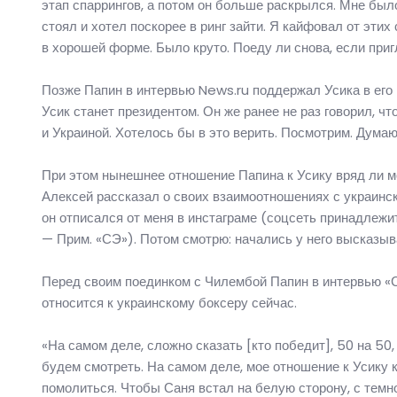
этап спаррингов, а потом он больше раскрылся. Мне было 
стоял и хотел поскорее в ринг зайти. Я кайфовал от эти
в хорошей форме. Было круто. Поеду ли снова, если приг
Позже Папин в интервью News.ru поддержал Усика в его
Усик станет президентом. Он же ранее не раз говорил, 
и Украиной. Хотелось бы в это верить. Посмотрим. Думаю
При этом нынешнее отношение Папина к Усику вряд ли 
Алексей рассказал о своих взаимоотношениях с украинск
он отписался от меня в инстаграме (соцсеть принадлежи
— Прим. «СЭ»). Потом смотрю: начались у него высказыван
Перед своим поединком с Чилембой Папин в интервью «СЭ
относится к украинскому боксеру сейчас.
«На самом деле, сложно сказать [кто победит], 50 на 50
будем смотреть. На самом деле, мое отношение к Усику 
помолиться. Чтобы Саня встал на белую сторону, с темн