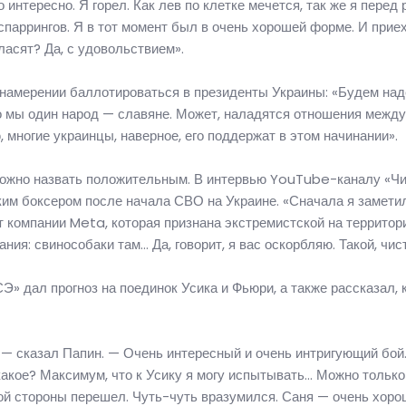
интересно. Я горел. Как лев по клетке мечется, так же я перед 
х спаррингов. Я в тот момент был в очень хорошей форме. И прие
ласят? Да, с удовольствием».
 намерении баллотироваться в президенты Украины: «Будем над
что мы один народ — славяне. Может, наладятся отношения межд
, многие украинцы, наверное, его поддержат в этом начинании».
можно назвать положительным. В интервью YouTube-каналу «Чи
им боксером после начала СВО на Украине. «Сначала я заметил
т компании Meta, которая признана экстремистской на территор
ия: свинособаки там… Да, говорит, я вас оскорбляю. Такой, чис
» дал прогноз на поединок Усика и Фьюри, а также рассказал, 
, — сказал Папин. — Очень интересный и очень интригующий бой
какое? Максимум, что к Усику я могу испытывать… Можно только 
ой стороны перешел. Чуть-чуть вразумился. Саня — очень хоро