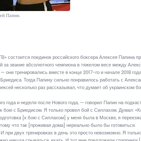
ей Папин.
ТВ» состоится поединок российского боксера Алексея Папина п
й за звание абсолютного чемпиона в тяжелом весе между Алек
 они тренировались вместе в конце 2017-го и начале 2018 года
 Бриедиса. Тогда Папину сильно понравилось работать с Алекса
ксей несколько раз рассказывал, что думает об украинском бо
го года и неделя после Нового года, — говорил Папин на подкас
 к бою с Бриедисом. Я только провел бой с Силлахом. Думал: «К
подготовка [к бою с Силлахом] у меня была в Москве, я переезж
Потому что так [проживая дома] нереально было бы готовиться.
… И при двух тренировках в день это просто невозможно. Я тольк
ужно никуда срываться, ехать. И тут мне предложили спарринги [