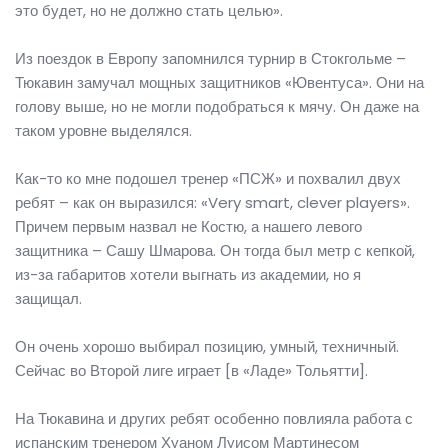
это будет, но не должно стать целью».
Из поездок в Европу запомнился турнир в Стокгольме –
Тюкавин замучал мощных защитников «Ювентуса». Они на
голову выше, но не могли подобраться к мячу. Он даже на
таком уровне выделялся.
Как-то ко мне подошел тренер «ПСЖ» и похвалил двух
ребят – как он выразился: «Very smart, clever players».
Причем первым назвал не Костю, а нашего левого
защитника – Сашу Шмарова. Он тогда был метр с кепкой,
из-за габаритов хотели выгнать из академии, но я
защищал.
Он очень хорошо выбирал позицию, умный, техничный.
Сейчас во Второй лиге играет [в «Ладе» Тольятти].
На Тюкавина и других ребят особенно повлияла работа с
испанским тренером Хуаном Луисом Мартинесом