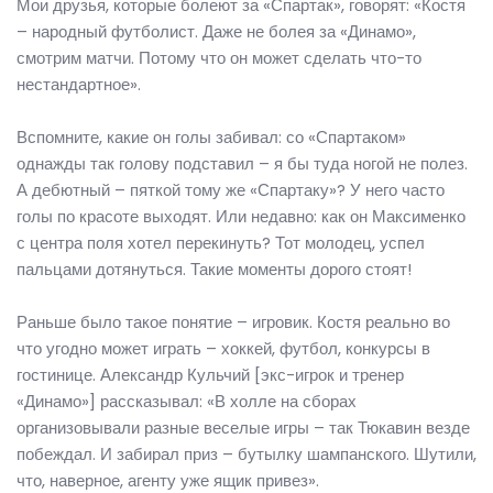
Мои друзья, которые болеют за «Спартак», говорят: «Костя
– народный футболист. Даже не болея за «Динамо»,
смотрим матчи. Потому что он может сделать что-то
нестандартное».
Вспомните, какие он голы забивал: со «Спартаком»
однажды так голову подставил – я бы туда ногой не полез.
А дебютный – пяткой тому же «Спартаку»? У него часто
голы по красоте выходят. Или недавно: как он Максименко
с центра поля хотел перекинуть? Тот молодец, успел
пальцами дотянуться. Такие моменты дорого стоят!
Раньше было такое понятие – игровик. Костя реально во
что угодно может играть – хоккей, футбол, конкурсы в
гостинице. Александр Кульчий [экс-игрок и тренер
«Динамо»] рассказывал: «В холле на сборах
организовывали разные веселые игры – так Тюкавин везде
побеждал. И забирал приз – бутылку шампанского. Шутили,
что, наверное, агенту уже ящик привез».