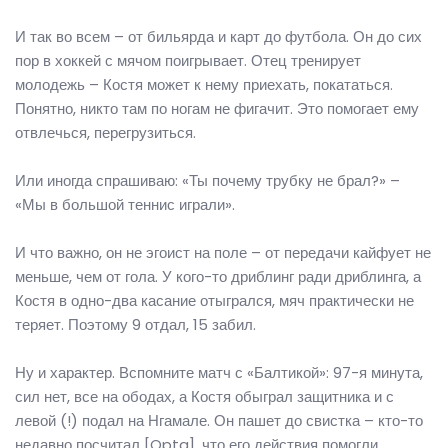
И так во всем – от бильярда и карт до футбола. Он до сих
пор в хоккей с мячом поигрывает. Отец тренирует
молодежь – Костя может к нему приехать, покататься.
Понятно, никто там по ногам не фигачит. Это помогает ему
отвлечься, перегрузиться.
Или иногда спрашиваю: «Ты почему трубку не брал?» –
«Мы в большой теннис играли».
И что важно, он не эгоист на поле – от передачи кайфует не
меньше, чем от гола. У кого-то дриблинг ради дриблинга, а
Костя в одно-два касание отыгрался, мяч практически не
теряет. Поэтому 9 отдал, 15 забил.
Ну и характер. Вспомните матч с «Балтикой»: 97-я минута,
сил нет, все на ободах, а Костя обыграл защитника и с
левой (!) подал на Нгамале. Он пашет до свистка – кто-то
недавно посчитал [Opta], что его действия помогли