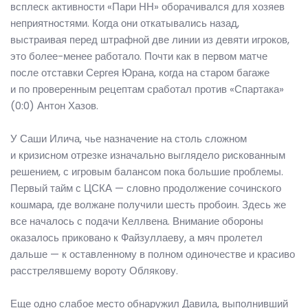
всплеск активности «Пари НН» оборачивался для хозяев
неприятностями. Когда они откатывались назад,
выстраивая перед штрафной две линии из девяти игроков,
это более-менее работало. Почти как в первом матче
после отставки Сергея Юрана, когда на старом багаже
и по проверенным рецептам сработал против «Спартака»
(0:0) Антон Хазов.
У Саши Илича, чье назначение на столь сложном
и кризисном отрезке изначально выглядело рискованным
решением, с игровым балансом пока большие проблемы.
Первый тайм с ЦСКА — словно продолжение сочинского
кошмара, где волжане получили шесть пробоин. Здесь же
все началось с подачи Келлвена. Внимание обороны
оказалось приковано к Файзуллаеву, а мяч пролетел
дальше — к оставленному в полном одиночестве и красиво
расстрелявшему вороту Облякову.
Еще одно слабое место обнаружил Давила, выполнивший