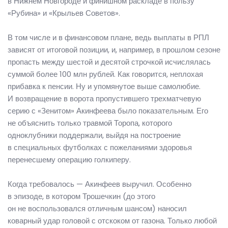
в Нижнем Новгороде и финишном раскладе в пользу
«Рубина» и «Крыльев Советов».
В том числе и в финансовом плане, ведь выплаты в РПЛ
зависят от итоговой позиции, и, например, в прошлом сезоне
пропасть между шестой и десятой строчкой исчислялась
суммой более 100 млн рублей. Как говорится, неплохая
прибавка к пенсии. Ну и упомянутое выше самолюбие.
И возвращение в ворота пропустившего трехматчевую
серию с «Зенитом» Акинфеева было показательным. Его
не объяснить только травмой Торопа, которого
одноклубники поддержали, выйдя на построение
в специальных футболках с пожеланиями здоровья
перенесшему операцию голкиперу.
Когда требовалось — Акинфеев выручил. Особенно
в эпизоде, в котором Трошечкин (до этого
он не воспользовался отличным шансом) наносил
коварный удар головой с отскоком от газона. Только любой