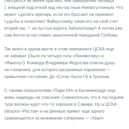
смотрелся не менее красиво, чем завершение чилийца
с изящной подсечкой над несчастным Нигматуллиным. Что
может сделать вратарь, если его бросают на произвол
судьбы и позволяют Файзуллаеву записать на свой счет
второй пас — на пустые ворота Заболотному? А потом уже
сам Антон осчастливил аналогичной передачей Глебова.
Так много в одном матче в этом чемпионате ЦСКА еще
не забивал (было по четыре гола «Локомотиву» и
«Факелу»). Команда Владимира Федотова отвела душу
на сопернике, для которого разгромные поражения —
привычное состояние. До «Сочи» были 1:5 в Грозном.
С такими показателями «Пари НН» в Калининграде еще
живы надежды на спасение. Сомнительно, что в последнем
туре волжан ждет что-то хорошее в Самаре. Ну а ЦСКА
обошел «Ростов» и на финише примет еще одного
сражающегося за выживание соперника — «Урал».