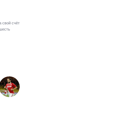
а свой счёт
 шесть