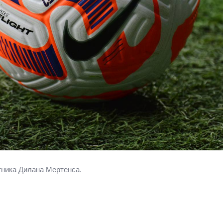
ника Дилана Мертенса.