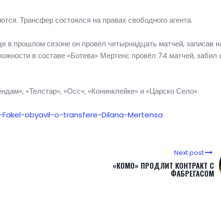
тся. Трансфер состоялся на правах свободного агента.
е в прошлом сезоне он провёл четырнадцать матчей, записав н
ложности в составе «Ботева» Мертенс провёл 74 матчей, забил
ндам», «Телстар», «Осс», «Конинклейке» и «Царско Село».
1-Fakel-obyavil-o-transfere-Dilana-Mertensa
Next post
«КОМО» ПРОДЛИТ КОНТРАКТ С
ФАБРЕГАСОМ