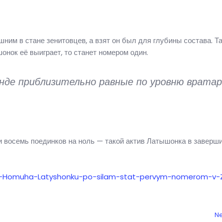
шним в стане зенитовцев, а взят он был для глубины состава. Т
онок её выиграет, то станет номером один.
анде приблизительно равные по уровню вратар
и восемь поединков на ноль — такой актив Латышонка в завер
5231-Homuha-Latyshonku-po-silam-stat-pervym-nomerom-v-
Ne