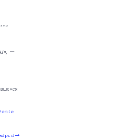
акже
и», —
шившемся
Zenite
xt post