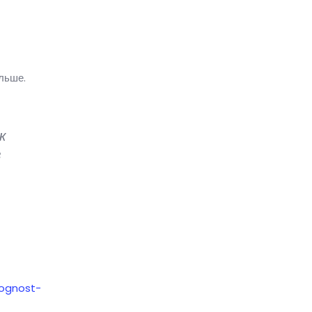
льше.
к
в
mognost-