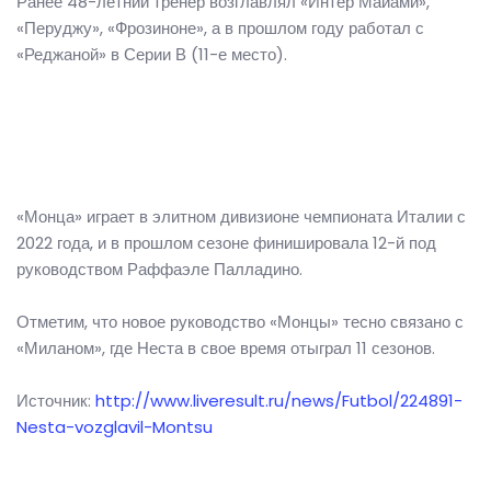
Ранее 48-летний тренер возглавлял «Интер Майами»,
«Перуджу», «Фрозиноне», а в прошлом году работал с
«Реджаной» в Серии В (11-е место).
«Монца» играет в элитном дивизионе чемпионата Италии с
2022 года, и в прошлом сезоне финишировала 12-й под
руководством Раффаэле Палладино.
Отметим, что новое руководство «Монцы» тесно связано с
«Миланом», где Неста в свое время отыграл 11 сезонов.
Источник:
http://www.liveresult.ru/news/Futbol/224891-
Nesta-vozglavil-Montsu