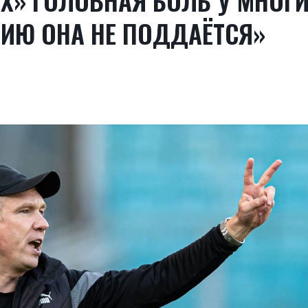
Х» ГОЛОВНАЯ БОЛЬ У МНОГ
НИЮ ОНА НЕ ПОДДАЁТСЯ»