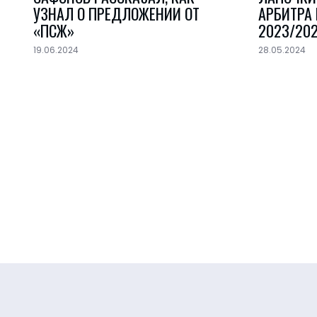
УЗНАЛ О ПРЕДЛОЖЕНИИ ОТ
АРБИТРА 
«ПСЖ»
2023/20
19.06.2024
28.05.2024