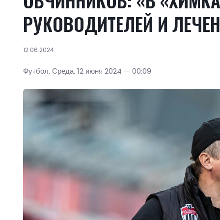
ОВЧИННИКОВ: «В «ХИМКА
РУКОВОДИТЕЛЕЙ И ЛЕЧЕ
12.06.2024
Футбол, Среда, 12 июня 2024 — 00:09