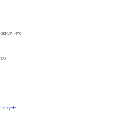
ркнул, что
них
eley-i-