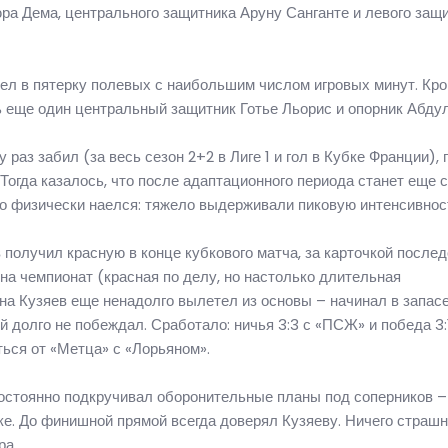
ра Дема, центрального защитника Аруну Санганте и левого защ
ел в пятерку полевых с наибольшим числом игровых минут. Кр
 еще один центральный защитник Готье Льорис и опорник Абдул
 раз забил (за весь сезон 2+2 в Лиге 1 и гол в Кубке Франции),
Тогда казалось, что после адаптационного периода станет еще с
дто физически наелся: тяжело выдерживали пиковую интенсивнос
получил красную в конце кубкового матча, за карточкой после
на чемпионат (красная по делу, но настолько длительная
на Кузяев еще ненадолго вылетел из основы – начинал в запасе
й долго не побеждал. Сработало: ничья 3:3 с «ПСЖ» и победа 3:
ться от «Метца» с «Лорьяном».
постоянно подкручивал оборонительные планы под соперников –
ке. До финишной прямой всегда доверял Кузяеву. Ничего страшно
ра.