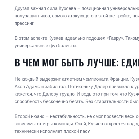
Другая важная сила Кузяева – позиционная универсально
полузащитников, самого атакующего в этой же тройке, 
прессинг.
В этом аспекте Кузяев идеально подошел «Гавру». Таком
универсальные футболисты.
В ЧЕМ МОГ БЫТЬ ЛУЧШЕ: ЕД
Не каждый выдержит атлетизм чемпионата Франции. Кузя
Акор Адамс и забил гол. Потихоньку Далер привыкал к у
кажется, что Далеру трудно. И ведь это при том, что Ку
способность бесконечно бегать. Без старательности был
Второй нюанс – нестабильность, не смог провести весь с
зависимы от игры команды. Окей, Кузяев откроется под у
технически исполняет плохой пас?