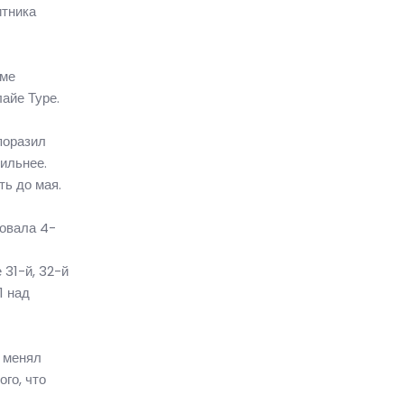
итника
оме
айе Туре.
 поразил
ильнее.
ть до мая.
довала 4-
 31-й, 32-й
1 над
 менял
го, что