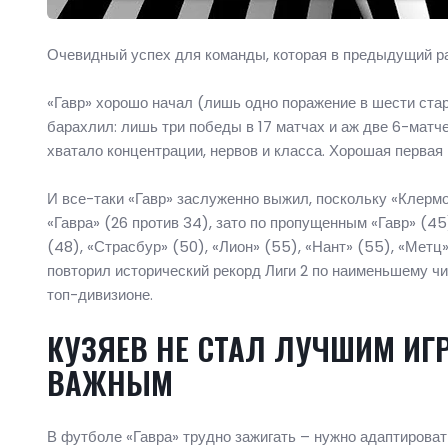
Очевидный успех для команды, которая в предыдущий ра
«Гавр» хорошо начал (лишь одно поражение в шести старт
барахлил: лишь три победы в 17 матчах и аж две 6-матче
хватало концентрации, нервов и класса. Хорошая первая
И все-таки «Гавр» заслуженно выжил, поскольку «Клерм
«Гавра» (26 против 34), зато по пропущенным «Гавр» (45
(48), «Страсбур» (50), «Лион» (55), «Нант» (55), «Метц»
повторил исторический рекорд Лиги 2 по наименьшему чи
топ-дивизионе.
КУЗЯЕВ НЕ СТАЛ ЛУЧШИМ ИГР
ВАЖНЫМ
В футболе «Гавра» трудно зажигать – нужно адаптироват