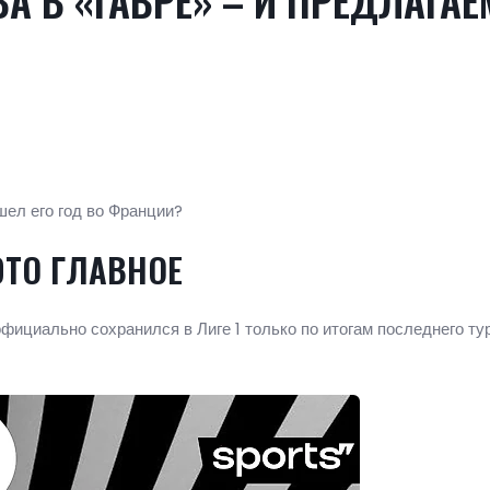
А В «ГАВРЕ» – И ПРЕДЛАГАЕ
ошел его год во Франции?
ЭТО ГЛАВНОЕ
фициально сохранился в Лиге 1 только по итогам последнего тур