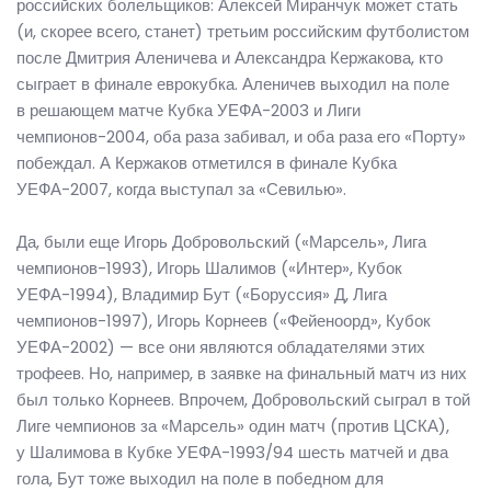
российских болельщиков: Алексей Миранчук может стать
(и, скорее всего, станет) третьим российским футболистом
после Дмитрия Аленичева и Александра Кержакова, кто
сыграет в финале еврокубка. Аленичев выходил на поле
в решающем матче Кубка УЕФА-2003 и Лиги
чемпионов-2004, оба раза забивал, и оба раза его «Порту»
побеждал. А Кержаков отметился в финале Кубка
УЕФА-2007, когда выступал за «Севилью».
Да, были еще Игорь Добровольский («Марсель», Лига
чемпионов-1993), Игорь Шалимов («Интер», Кубок
УЕФА-1994), Владимир Бут («Боруссия» Д, Лига
чемпионов-1997), Игорь Корнеев («Фейеноорд», Кубок
УЕФА-2002) — все они являются обладателями этих
трофеев. Но, например, в заявке на финальный матч из них
был только Корнеев. Впрочем, Добровольский сыграл в той
Лиге чемпионов за «Марсель» один матч (против ЦСКА),
у Шалимова в Кубке УЕФА-1993/94 шесть матчей и два
гола, Бут тоже выходил на поле в победном для