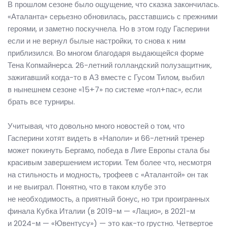
В прошлом сезоне было ощущение, что сказка закончилась.
«Аталанта» серьезно обновилась, расставшись с прежними
героями, и заметно поскучнела. Но в этом году Гасперини
если и не вернул былые настройки, то снова к ним
приблизился. Во многом благодаря выдающейся форме
Тена Копмайнерса. 26-летний голландский полузащитник,
зажигавший когда-то в АЗ вместе с Гусом Тилом, выбил
в нынешнем сезоне «15+7» по системе «гол+пас», если
брать все турниры.
Учитывая, что довольно много новостей о том, что
Гасперини хотят видеть в «Наполи» и 66-летний тренер
может покинуть Бергамо, победа в Лиге Европы стала бы
красивым завершением истории. Тем более что, несмотря
на стильность и модность, трофеев с «Аталантой» он так
и не выиграл. Понятно, что в таком клубе это
не необходимость, а приятный бонус, но три проигранных
финала Кубка Италии (в 2019-м — «Лацио», в 2021-м
и 2024-м — «Ювентусу») — это как-то грустно. Четвертое