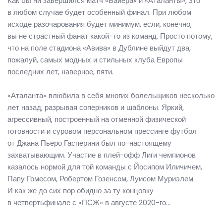
Как бы ни завершился матч «Байера» и «Аталанты», это
в любом случае будет особенный финал. При любом
исходе разочарования будет минимум, если, конечно,
вы не страстный фанат какой-то из команд. Просто потому,
что на поле стадиона «Авива» в Дублине выйдут два,
пожалуй, самых модных и стильных клуба Европы
последних лет, наверное, пяти.
«Аталанта» влюбила в себя многих болельщиков несколько
лет назад, разрывая соперников и шаблоны. Яркий,
агрессивный, построенный на отменной физической
готовности и суровом персональном прессинге футбол
от Джана Пьеро Гасперини был по-настоящему
захватывающим. Участие в плей-офф Лиги чемпионов
казалось нормой для той команды с Йосипом Иличичем,
Папу Гомесом, Робертом Гозенсом, Луисом Муриэлем.
И как же до сих пор обидно за ту концовку
в четвертьфинале с «ПСЖ» в августе 2020-го…