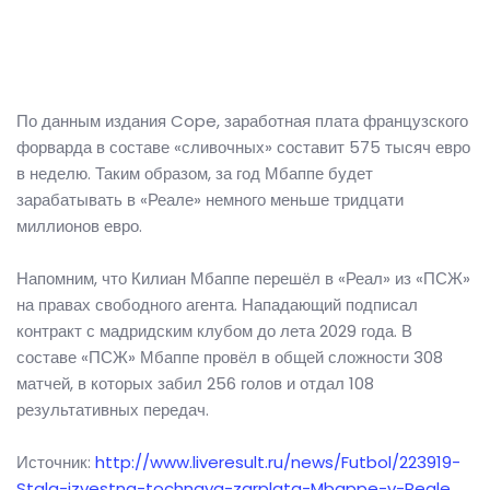
По данным издания Cope, заработная плата французского
форварда в составе «сливочных» составит 575 тысяч евро
в неделю. Таким образом, за год Мбаппе будет
зарабатывать в «Реале» немного меньше тридцати
миллионов евро.
Напомним, что Килиан Мбаппе перешёл в «Реал» из «ПСЖ»
на правах свободного агента. Нападающий подписал
контракт с мадридским клубом до лета 2029 года. В
составе «ПСЖ» Мбаппе провёл в общей сложности 308
матчей, в которых забил 256 голов и отдал 108
результативных передач.
Источник:
http://www.liveresult.ru/news/Futbol/223919-
Stala-izvestna-tochnaya-zarplata-Mbappe-v-Reale