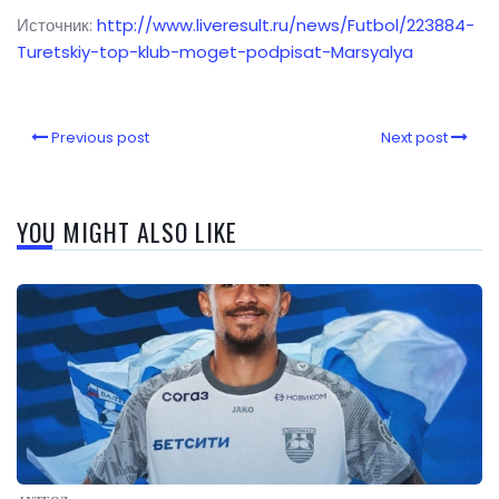
Источник:
http://www.liveresult.ru/news/Futbol/223884-
Turetskiy-top-klub-moget-podpisat-Marsyalya
Previous post
Next post
YOU MIGHT ALSO LIKE