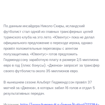
По данным инсайдера Николо Скиры, исландский
футболист стал одной из главных трансферных целей
туринского клуба на это лето. «Ювентус» пока не делал
официального предложение о переходе игрока, однако
провёл положительные переговоры с агентом
полузащитника. «Ювентус» готов предложить
Гюдмюндссону заработную плату в размере 2,5 миллиона
евро в год (плюс бонусы). «Дженоа» запросит за трансфер
своего футболиста около 35 миллионов евро.
В нынешнем сезоне Альберт Гюдмюндссон провёл 37
матчей за «Дженоа», в которых забил 16 голов и отдал 5
результативных передач.
Источник:
http://www.liveresult.ru/news/Futbol/222284-