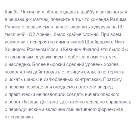
Как бы Чехия ни любила отдавать шайбу и закрываться
в решающих матчах, поверить в то, что команда Радима
Рулика с первых смен начнет охранять кукурузу на 18-
тысячной «О2 Арене», было крайне сложно. При всем
уважении к невероятно симпатичной Швейцарии с Нико
Хиширом, Романом Йоси и Кевином Фиалой это было бы
откровенным неуважением к собственному статусу
и наследию. Более высокий средний уровень хозяев
позволял им действовать с позиции силы, а не терпеть
и искать шансы в излюбленных контратаках. Поэтому
в первом периоде они ожидаемо полетели вперед
и практически не позволили создать ничего опасного
у ворот Лукаша Достала, достаточно успешно справляясь
с периодическими включениями активного форчекинга
от соперника.