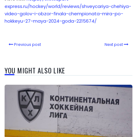
express.ru/hockey/world/reviews/shveycariya-chehiya-
video-golov-i-obzor-finala-chempionata-mira-po-
hokkeyu-27-maya-2024-goda-2215674/
Previous post
Next post
YOU MIGHT ALSO LIKE