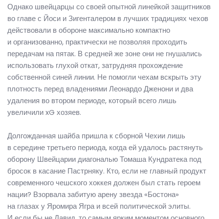
Однако швейцарцы со своей опытной линейкой защитников
во главе с Йоси и Зигенталером в лучших традициях чехов
действовали в обороне максимально компактно
и организованно, практически не позволяя проходить
передачам на пятак. В средней же зоне они не гнушались
использовать глухой откат, затрудняя прохождение
собственной синей линии. Не помогли чехам вскрыть эту
плотность перед владениями Леонардо Дженони и два
удаления во втором периоде, который всего лишь
увеличили xG хозяев.
Долгожданная шайба пришла к сборной Чехии лишь
в середине третьего периода, когда ей удалось растянуть
оборону Швейцарии диагональю Томаша Кундратека под
бросок в касание Пастрняку. Кто, если не главный продукт
современного чешского хоккея должен был стать героем
нации? Взорвала забитую арену звезда «Бостона»
на глазах у Яромира Ягра и всей политической элиты.
И если бы не Давид, то самым ярким моментом основного