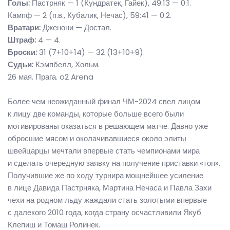
Голы:
Пастрняк — 1 (Кундратек, Гайек), 49:13 — 0:1.
Кампф — 2 (п.в., Кубалик, Нечас), 59:41 — 0:2.
Вратари:
Дженони — Достал.
Штраф:
4 — 4.
Броски:
31 (7+10+14) — 32 (13+10+9).
Судьи:
Кэмпбелл, Хольм.
26 мая. Прага. o2 Arena
Более чем неожиданный финал ЧМ-2024 свел лицом
к лицу две команды, которые больше всего были
мотивированы оказаться в решающем матче. Давно уже
обросшие мясом и околачивавшиеся около элиты
швейцарцы мечтали впервые стать чемпионами мира
и сделать очередную заявку на получение приставки «топ».
Получившие же по ходу турнира мощнейшее усиление
в лице Давида Пастрняка, Мартина Нечаса и Павла Захи
чехи на родном льду жаждали стать золотыми впервые
с далекого 2010 года, когда страну осчастливили Якуб
Клепиш и Томаш Ролинек.