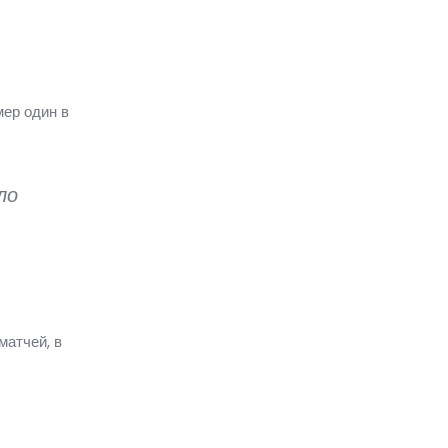
мер один в
ло
матчей, в