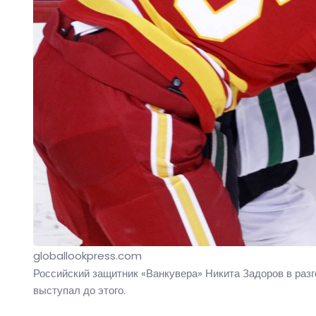
globallookpress.com
Российский защитник «Ванкувера» Никита Задоров в разг
выступал до этого.