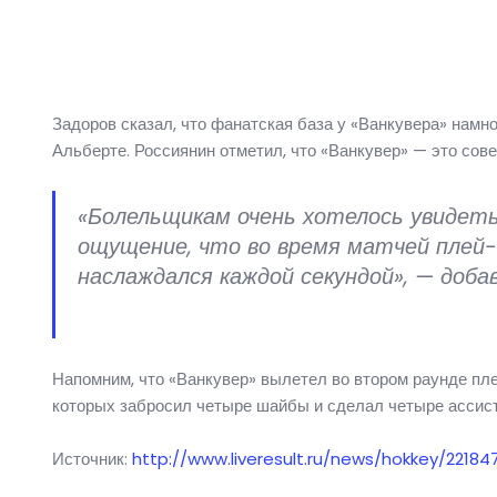
Задоров сказал, что фанатская база у «Ванкувера» намно
Альберте. Россиянин отметил, что «Ванкувер» — это сов
«Болельщикам очень хотелось увидет
ощущение, что во время матчей плей-
наслаждался каждой секундой», — добав
Напомним, что «Ванкувер» вылетел во втором раунде пл
которых забросил четыре шайбы и сделал четыре ассист
Источник:
http://www.liveresult.ru/news/hokkey/22184