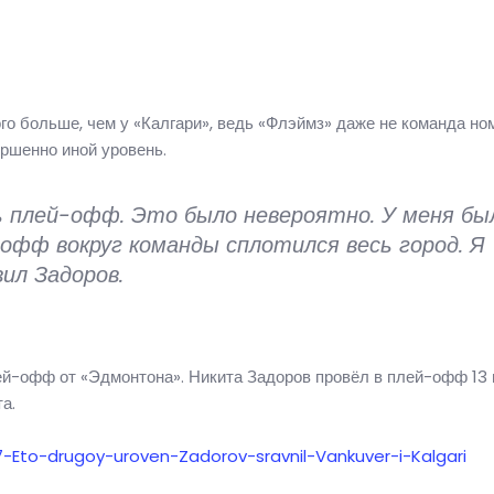
го больше, чем у «Калгари», ведь «Флэймз» даже не команда но
ершенно иной уровень.
ь плей-офф. Это было невероятно. У меня бы
офф вокруг команды сплотился весь город. Я
ил Задоров.
ей-офф от «Эдмонтона». Никита Задоров провёл в плей-офф 13 
а.
7-Eto-drugoy-uroven-Zadorov-sravnil-Vankuver-i-Kalgari