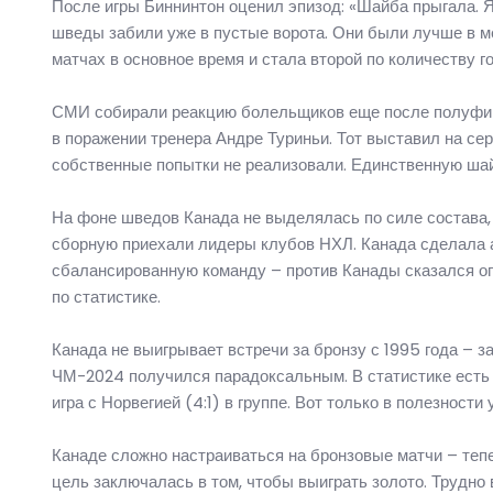
После игры Биннинтон оценил эпизод: «Шайба прыгала. Я 
шведы забили уже в пустые ворота. Они были лучше в м
матчах в основное время и стала второй по количеству 
СМИ собирали реакцию болельщиков еще после полуфина
в поражении тренера Андре Туриньи. Тот выставил на се
собственные попытки не реализовали. Единственную шай
На фоне шведов Канада не выделялась по силе состава,
сборную приехали лидеры клубов НХЛ. Канада сделала 
сбалансированную команду – против Канады сказался о
по статистике.
Канада не выигрывает встречи за бронзу с 1995 года – за
ЧМ-2024 получился парадоксальным. В статистике есть 1
игра с Норвегией (4:1) в группе. Вот только в полезности
Канаде сложно настраиваться на бронзовые матчи – те
цель заключалась в том, чтобы выиграть золото. Трудно 