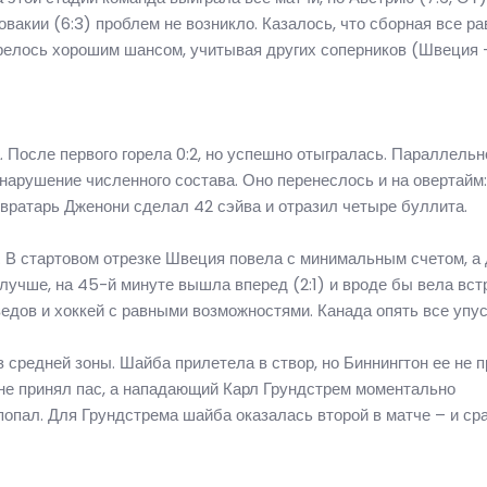
вакии (6:3) проблем не возникло. Казалось, что сборная все ра
релось хорошим шансом, учитывая других соперников (Швеция 
 После первого горела 0:2, но успешно отыгралась. Параллельн
нарушение численного состава. Оно перенеслось и на овертайм
вратарь Дженони сделал 42 сэйва и отразил четыре буллита.
. В стартовом отрезке Швеция повела с минимальным счетом, а
учше, на 45-й минуте вышла вперед (2:1) и вроде бы вела вст
дов и хоккей с равными возможностями. Канада опять все упус
 средней зоны. Шайба прилетела в створ, но Биннингтон ее не п
 не принял пас, а нападающий Карл Грундстрем моментально
попал. Для Грундстрема шайба оказалась второй в матче – и ср