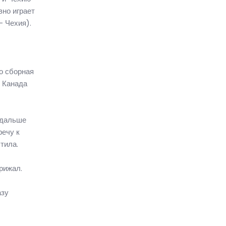
вно играет
– Чехия).
о сборная
: Канада
 дальше
речу к
тила.
рижал.
азу