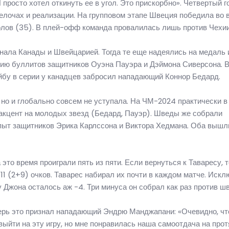
просто хотел откинуть ее в угол. Это прискорбно». Четвертый г
елочах и реализации. На групповом этапе Швеция победила во 
голов (35). В плей-офф команда провалилась лишь против Чехии
ла Канады и Швейцарией. Тогда те еще надеялись на медаль 
рию буллитов защитников Оуэна Пауэра и Дэймона Сиверсона. В
бу в серии у канадцев забросил нападающий Коннор Бедард.
 но и глобально совсем не уступала. На ЧМ-2024 практически 
акцент на молодых звезд (Бедард, Пауэр). Шведы же собрали
пыт защитников Эрика Карлссона и Виктора Хедмана. Оба вышл
 это время проиграли пять из пяти. Если вернуться к Таваресу, т
1 (2+9) очков. Таварес набирал их почти в каждом матче. Искл
 у Джона осталось аж -4. Три минуса он собрал как раз против ш
перь это признал нападающий Эндрю Манджапани: «Очевидно, чт
выйти на эту игру, но мне понравилась наша самоотдача на про