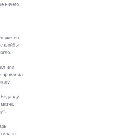
е ничего.
ярке, но
все шайбы
огло.
вал или
н провалил
наду.
о Бедарду
 матча
ут.
арь
стила от