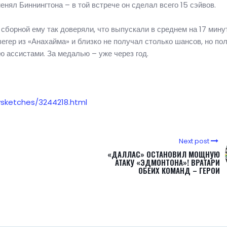
енял Биннингтона – в той встрече он сделал всего 15 сэйвов.
сборной ему так доверяли, что выпускали в среднем на 17 мину
егер из «Анахайма» и близко не получал столько шансов, но по
ассистами. За медалью – уже через год.
ysketches/3244218.html
Next post
«ДАЛЛАС» ОСТАНОВИЛ МОЩНУЮ
АТАКУ «ЭДМОНТОНА»! ВРАТАРИ
ОБЕИХ КОМАНД – ГЕРОИ