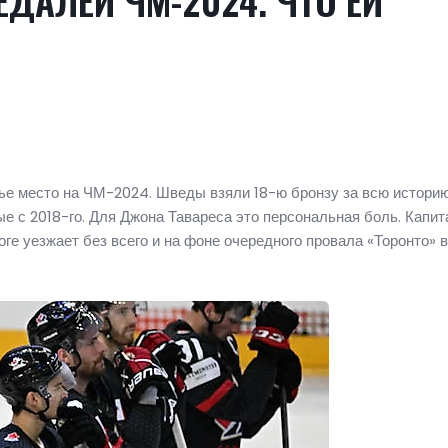
ЕДАЛЕЙ ЧМ-2024. ЧТО ЕЙ
тье место на ЧМ-2024. Шведы взяли 18-ю бронзу за всю истори
е с 2018-го. Для Джона Тавареса это персональная боль. Капит
оге уезжает без всего и на фоне очередного провала «Торонто» 