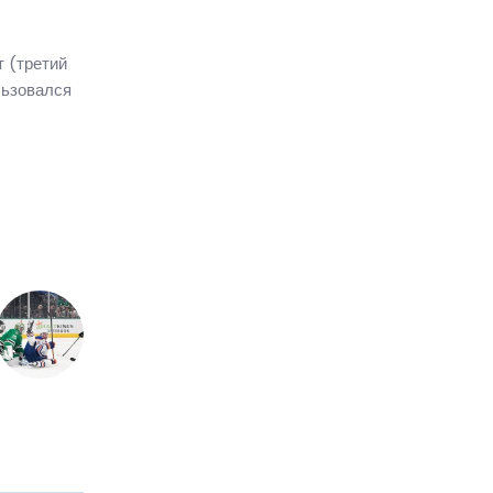
т (третий
льзовался