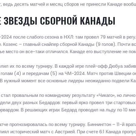
ит, ведь десять матчей и месяц сборов не принесли Канаде вообщ
Е ЗВЕЗДЫ СБОРНОЙ КАНАДЫ
24 после слабого сезона в НХЛ: там провел 79 матчей в регул
е. Козенс – главный снайпер сборной Канады (9 голов). Почти 
тье место он все-таки отличился. Канаде его выступление не пом
елил их по всему турниру. В каждой игре плей-офф Дюбуа заби
 голам (4) и передачам (5) на ЧМ-2024. Матч против Швеции о
. В нужный момент все основные лидеры неожиданно подвели Ка
 стал провальным по командному результату «Чикаго», но личн
ели двух разных Бедардов: первый ярко провел три стартовых
форвардом. В решающих играх Бедард проводил на льду по 10 мин
че прогнозировалась по всему турниру. Биннингтон – 11-й врат
ял исторический матч с Австрией. При счете 6:1 Канада пропу