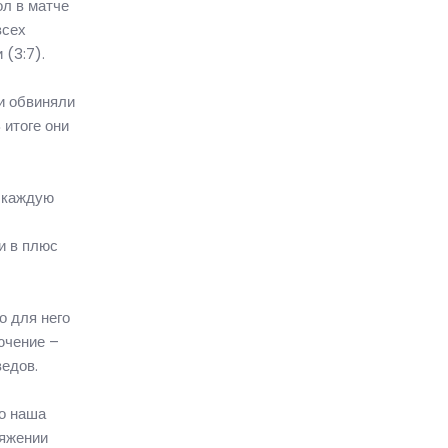
ол в матче
всех
 (3:7).
и обвиняли
 итоге они
в каждую
и в плюс
о для него
ючение –
ведов.
о наша
тяжении