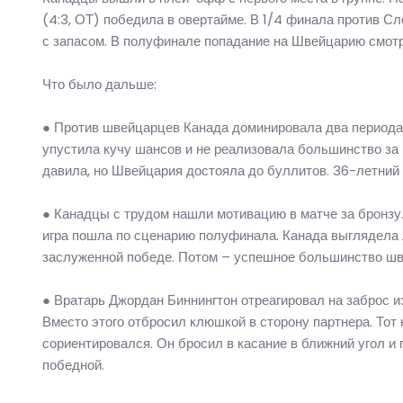
(4:3, ОТ) победила в овертайме. В 1/4 финала против Сло
с запасом. В полуфинале попадание на Швейцарию смот
Что было дальше:
● Против швейцарцев Канада доминировала два периода.
упустила кучу шансов и не реализовала большинство за 
давила, но Швейцария достояла до буллитов. 36-летний 
● Канадцы с трудом нашли мотивацию в матче за бронзу
игра пошла по сценарию полуфинала. Канада выглядела л
заслуженной победе. Потом – успешное большинство шве
● Вратарь Джордан Биннингтон отреагировал на заброс из
Вместо этого отбросил клюшкой в сторону партнера. Тот
сориентировался. Он бросил в касание в ближний угол и 
победной.