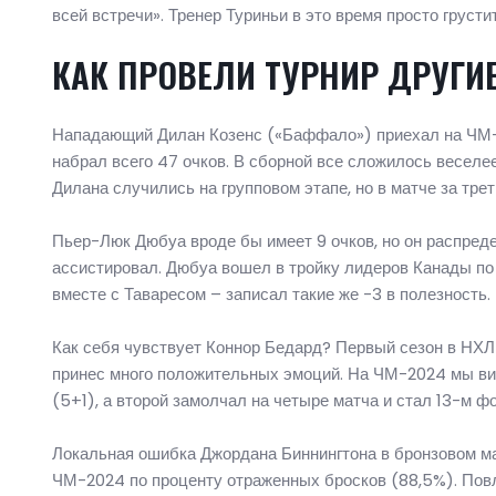
всей встречи». Тренер Туриньи в это время просто груст
КАК ПРОВЕЛИ ТУРНИР ДРУГИ
Нападающий Дилан Козенс («Баффало») приехал на ЧМ-20
набрал всего 47 очков. В сборной все сложилось веселе
Дилана случились на групповом этапе, но в матче за тре
Пьер-Люк Дюбуа вроде бы имеет 9 очков, но он распред
ассистировал. Дюбуа вошел в тройку лидеров Канады по
вместе с Таваресом – записал такие же -3 в полезность
Как себя чувствует Коннор Бедард? Первый сезон в НХЛ
принес много положительных эмоций. На ЧМ-2024 мы вид
(5+1), а второй замолчал на четыре матча и стал 13-м 
Локальная ошибка Джордана Биннингтона в бронзовом мат
ЧМ-2024 по проценту отраженных бросков (88,5%). Повли