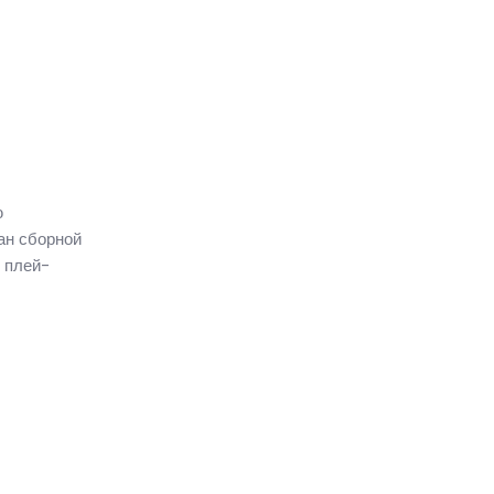
ю
ан сборной
в плей-