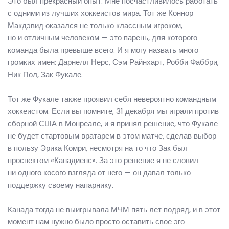
Это был прекрасный опыт. Мне посчастливилось работать
с одними из лучших хоккеистов мира. Тот же Коннор
Макдэвид оказался не только классным игроком,
но и отличным человеком — это парень, для которого
команда была превыше всего. И я могу назвать много
громких имен: Дарнелл Нерс, Сэм Райнхарт, Робби Фаббри,
Ник Пол, Зак Фукале.
Тот же Фукале также проявил себя невероятно командным
хоккеистом. Если вы помните, 31 декабря мы играли против
сборной США в Монреале, и я принял решение, что Фукале
не будет стартовым вратарем в этом матче, сделав выбор
в пользу Эрика Комри, несмотря на то что Зак был
проспектом «Канадиенс». За это решение я не словил
ни одного косого взгляда от него — он давал только
поддержку своему напарнику.
Канада тогда не выигрывала МЧМ пять лет подряд, и в этот
момент нам нужно было просто оставить свое эго