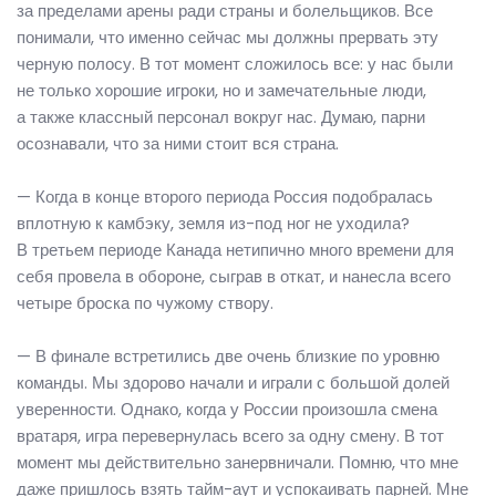
за пределами арены ради страны и болельщиков. Все
понимали, что именно сейчас мы должны прервать эту
черную полосу. В тот момент сложилось все: у нас были
не только хорошие игроки, но и замечательные люди,
а также классный персонал вокруг нас. Думаю, парни
осознавали, что за ними стоит вся страна.
— Когда в конце второго периода Россия подобралась
вплотную к камбэку, земля из-под ног не уходила?
В третьем периоде Канада нетипично много времени для
себя провела в обороне, сыграв в откат, и нанесла всего
четыре броска по чужому створу.
— В финале встретились две очень близкие по уровню
команды. Мы здорово начали и играли с большой долей
уверенности. Однако, когда у России произошла смена
вратаря, игра перевернулась всего за одну смену. В тот
момент мы действительно занервничали. Помню, что мне
даже пришлось взять тайм-аут и успокаивать парней. Мне