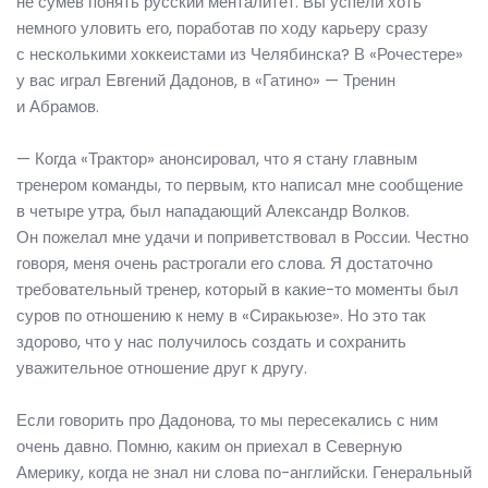
не сумев понять русский менталитет. Вы успели хоть
немного уловить его, поработав по ходу карьеру сразу
с несколькими хоккеистами из Челябинска? В «Рочестере»
у вас играл Евгений Дадонов, в «Гатино» — Тренин
и Абрамов.
— Когда «Трактор» анонсировал, что я стану главным
тренером команды, то первым, кто написал мне сообщение
в четыре утра, был нападающий Александр Волков.
Он пожелал мне удачи и поприветствовал в России. Честно
говоря, меня очень растрогали его слова. Я достаточно
требовательный тренер, который в какие-то моменты был
суров по отношению к нему в «Сиракьюзе». Но это так
здорово, что у нас получилось создать и сохранить
уважительное отношение друг к другу.
Если говорить про Дадонова, то мы пересекались с ним
очень давно. Помню, каким он приехал в Северную
Америку, когда не знал ни слова по-английски. Генеральный