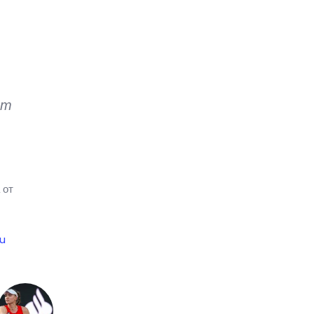
ит
 от
u