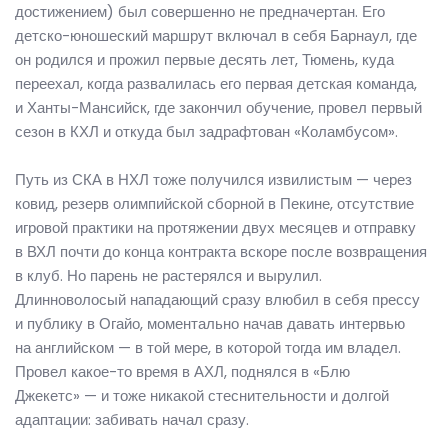
достижением) был совершенно не предначертан. Его
детско-юношеский маршрут включал в себя Барнаул, где
он родился и прожил первые десять лет, Тюмень, куда
переехал, когда развалилась его первая детская команда,
и Ханты-Мансийск, где закончил обучение, провел первый
сезон в КХЛ и откуда был задрафтован «Коламбусом».
Путь из СКА в НХЛ тоже получился извилистым — через
ковид, резерв олимпийской сборной в Пекине, отсутствие
игровой практики на протяжении двух месяцев и отправку
в ВХЛ почти до конца контракта вскоре после возвращения
в клуб. Но парень не растерялся и вырулил.
Длинноволосый нападающий сразу влюбил в себя прессу
и публику в Огайо, моментально начав давать интервью
на английском — в той мере, в которой тогда им владел.
Провел какое-то время в АХЛ, поднялся в «Блю
Джекетс» — и тоже никакой стеснительности и долгой
адаптации: забивать начал сразу.