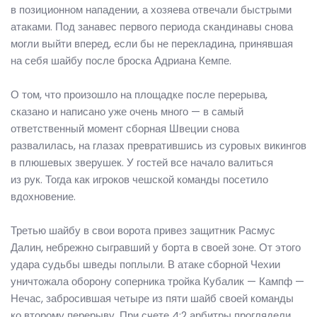
в позиционном нападении, а хозяева отвечали быстрыми
атаками. Под занавес первого периода скандинавы снова
могли выйти вперед, если бы не перекладина, принявшая
на себя шайбу после броска Адриана Кемпе.
О том, что произошло на площадке после перерыва,
сказано и написано уже очень много — в самый
ответственный момент сборная Швеции снова
развалилась, на глазах превратившись из суровых викингов
в плюшевых зверушек. У гостей все начало валиться
из рук. Тогда как игроков чешской команды посетило
вдохновение.
Третью шайбу в свои ворота привез защитник Расмус
Далин, небрежно сыгравший у борта в своей зоне. От этого
удара судьбы шведы поплыли. В атаке сборной Чехии
уничтожала оборону соперника тройка Кубалик — Кампф —
Нечас, забросившая четыре из пяти шайб своей команды
ко второму перерыву. При счете 4:2 арбитры проглядели