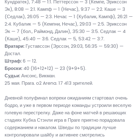
Кундратек), 7:48 — 1:1. Петтерссон — 3 (Кемпе, Эрикссон
Эк), 8:08 — 2:1. Кампф — 1 (Нечас), 9:37 — 2:2. Каше — 3
(Седлак), 26:05 — 2:3. Нечас — 1 (Кубалик, Кампф), 26:21 —
2:4. Кубалик — 5 (Кемпни, Нечас), 29:03 — 2:5. Эрикссон
Эк — 7 (бол., Раймонд, Далин), 35:30 — 3:5. Седлак — 4
(Каше), 45:40 — 3:6. Седлак — 5, 53:42 — 3:7.
Вратари:
Густавссон (Эрссон, 29:03, 56:35 — 59:30) —
Достал.
Штраф:
6 — 12.
Броски:
40 (16+12+12) — 23 (9+9+5).
Судьи:
Ансонс, Викман.
25 мая. Прага. o2 Arena. 17 413 зрителей.
Дневной полуфинал вопреки ожиданиям стартовал очень
бодро, и уже в первом периоде команды устроили веселую
голевую перестрелку. Даже на фоне матчей в решающих
стадиях Кубка Стэнли игра в Праге приятно порадовала
содержанием и накалом. Шведы по традиции лучше
контролировали шайбу и активнее смотрелись