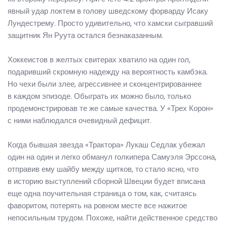
явный удар локтем в голову шведскому форварду Исаку
Лундестрему. Просто удивительно, что хамски сыгравший
защитник Ян Руута остался безнаказанным.
Хоккеистов в желтых свитерах хватило на один гол,
подаривший скромную надежду на вероятность камбэка.
Но чехи были злее, агрессивнее и сконцентрированнее
в каждом эпизоде. Обыграть их можно было, только
продемонстрировав те же самые качества. У «Трех Корон»
с ними наблюдался очевидный дефицит.
Когда бывшая звезда «Трактора» Лукаш Седлак убежал
один на один и легко обманул голкипера Самуэля Эрссона,
отправив ему шайбу между щитков, то стало ясно, что
в историю выступлений сборной Швеции будет вписана
еще одна поучительная страница о том, как, считаясь
фаворитом, потерять на ровном месте все нажитое
непосильным трудом. Похоже, найти действенное средство