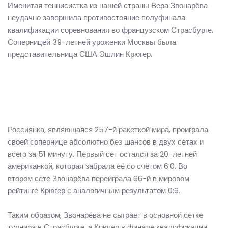
Именитая теннисистка из нашей страны Вера Звонарёва
неудачно завершила противостояние полуфинала
квалификации соревнования во французском Страсбурге.
Соперницей 39-летней уроженки Москвы была
представительница США Эшлин Крюгер.
Россиянка, являющаяся 257-й ракеткой мира, проиграла
своей сопернице абсолютно без шансов в двух сетах и
всего за 51 минуту. Первый сет остался за 20-летней
американкой, которая забрала её со счётом 6:0. Во
втором сете Звонарёва переиграла 66-й в мировом
рейтинге Крюгер с аналогичным результатом 0:6.
Таким образом, Звонарёва не сыграет в основной сетке
турнира в Страсбурге, а Крюгер в финале квалификации