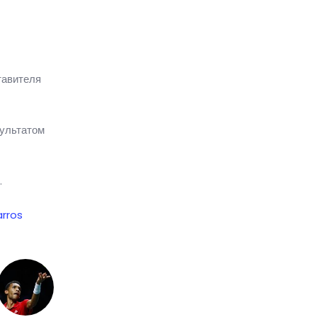
тавителя
зультатом
.
arros