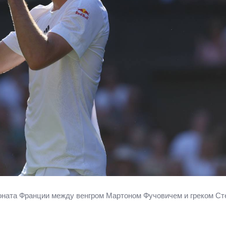
ионата Франции между венгром Мартоном Фучовичем и греком С