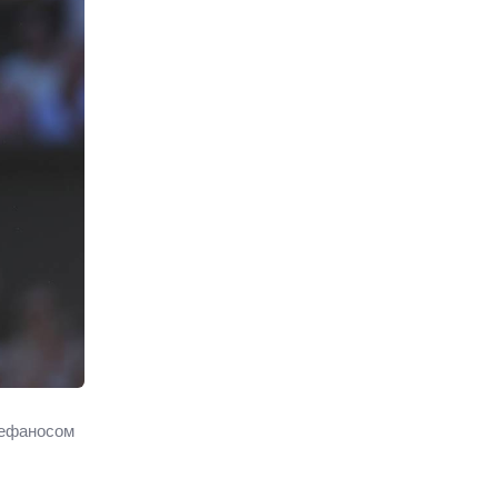
тефаносом