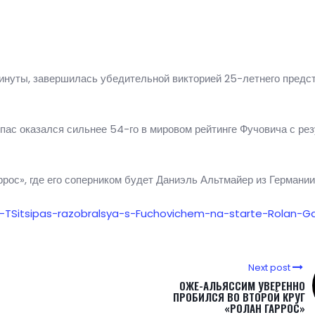
минуты, завершилась убедительной викторией 25-летнего предс
пас оказался сильнее 54-го в мировом рейтинге Фучовича с ре
рос», где его соперником будет Даниэль Альтмайер из Германии
16-TSitsipas-razobralsya-s-Fuchovichem-na-starte-Rolan-G
Next post
ОЖЕ-АЛЬЯССИМ УВЕРЕННО
ПРОБИЛСЯ ВО ВТОРОЙ КРУГ
«РОЛАН ГАРРОС»