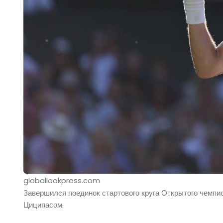
globallookpress.com
Завершился поединок стартового круга Открытого чемп
Циципасом.