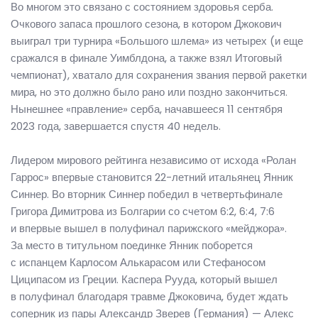
Во многом это связано с состоянием здоровья серба.
Очкового запаса прошлого сезона, в котором Джокович
выиграл три турнира «Большого шлема» из четырех (и еще
сражался в финале Уимблдона, а также взял Итоговый
чемпионат), хватало для сохранения звания первой ракетки
мира, но это должно было рано или поздно закончиться.
Нынешнее «правление» серба, начавшееся 11 сентября
2023 года, завершается спустя 40 недель.
Лидером мирового рейтинга независимо от исхода «Ролан
Гаррос» впервые становится 22-летний итальянец Янник
Синнер. Во вторник Синнер победил в четвертьфинале
Григора Димитрова из Болгарии со счетом 6:2, 6:4, 7:6
и впервые вышел в полуфинал парижского «мейджора».
За место в титульном поединке Янник поборется
с испанцем Карлосом Алькарасом или Стефаносом
Циципасом из Греции. Каспера Рууда, который вышел
в полуфинал благодаря травме Джоковича, будет ждать
соперник из пары Александр Зверев (Германия) — Алекс