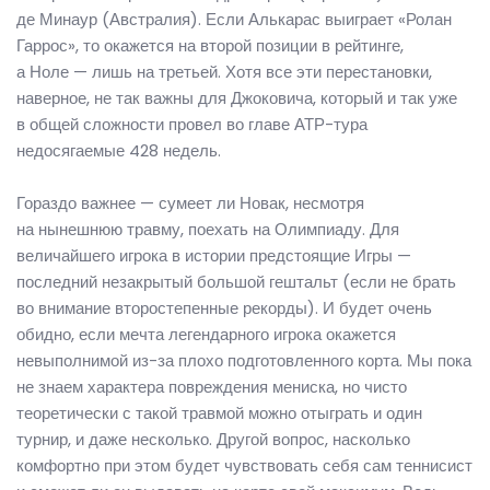
де Минаур (Австралия). Если Алькарас выиграет «Ролан
Гаррос», то окажется на второй позиции в рейтинге,
а Ноле — лишь на третьей. Хотя все эти перестановки,
наверное, не так важны для Джоковича, который и так уже
в общей сложности провел во главе АТР-тура
недосягаемые 428 недель.
Гораздо важнее — сумеет ли Новак, несмотря
на нынешнюю травму, поехать на Олимпиаду. Для
величайшего игрока в истории предстоящие Игры —
последний незакрытый большой гештальт (если не брать
во внимание второстепенные рекорды). И будет очень
обидно, если мечта легендарного игрока окажется
невыполнимой из-за плохо подготовленного корта. Мы пока
не знаем характера повреждения мениска, но чисто
теоретически с такой травмой можно отыграть и один
турнир, и даже несколько. Другой вопрос, насколько
комфортно при этом будет чувствовать себя сам теннисист