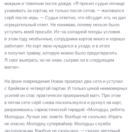
мокрым и тяжелым после дождя. «Я просил судью почаще
ухаживать за кортом, не только после сетов, — жаловался
серб после игры. — Судья ответил, что обсудит это, но дал
отрицательный ответ. Не понимаю, почему нельзя было
уступить моей просьбе. Из-за холодной погоды условия
в этом году необычные, сотрудники кортов много и хорошо
работают. Но корт явно нуждался в уходе, и в итоге
я получил травму, которую можно было предотвратить.
Я смог выиграть, но не знаю, сыграю ли в следующем
матче».
На фоне повреждения Новак проиграл два сета и уступал
с брейком в четвертой партии. И только ценой неимоверных
усилий он спас практически проигранный матч. При этом
в пятом сете серб снова поскользнулся и рухнул на корт,
разразившись саркастической тирадой: «Молодцы, ребята.
Молодцы. Лучше нас знаете. Вообще не скользко. Играть
не опасно. Молодец супервайзер. Молодцы служба
эксплуатации. Вообще не скользко», — сказал звездный