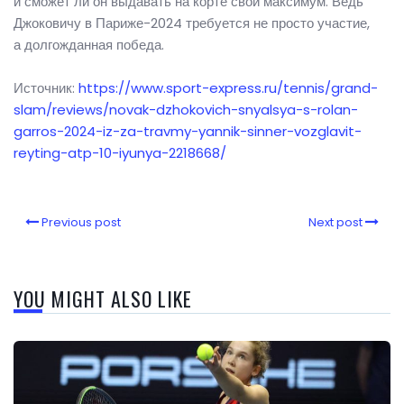
и сможет ли он выдавать на корте свой максимум. Ведь
Джоковичу в Париже-2024 требуется не просто участие,
а долгожданная победа.
Источник:
https://www.sport-express.ru/tennis/grand-
slam/reviews/novak-dzhokovich-snyalsya-s-rolan-
garros-2024-iz-za-travmy-yannik-sinner-vozglavit-
reyting-atp-10-iyunya-2218668/
Previous post
Next post
YOU MIGHT ALSO LIKE