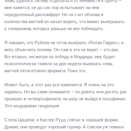
знаю, удалось ли ему отделаться от ненависти к грунту –
мне кажется, он до сих пор испытывает на нем
определенный дискомфорт. Но за счет объема и
количества матчей он начал верить, что может выигрывать
у соперников, которых раньше не мог побеждать.
Я говорил, что Рублев не готов выиграть «Ролан Гаррос», и
могу объяснить почему. Он сам в это не верит – это раз.
Во-вторых, несмотря на победу в Мадриде, ему будет
психологически тяжело за две недели выиграть семь
матчей пятисетового формата. Пока что.
Может быть, в этот раз все изменится. Я очень на это
надеюсь. Но вы сами понимаете – он девять или десять раз
проиграл в четвертьфинале, ни разу не выйдя в полуфинал.
Это нездоровая тенденция.
Степа Циципас и Каспер Рууд сейчас в хорошей форме.
Думаю, они проведут хороший турнир. А совсем уж темных