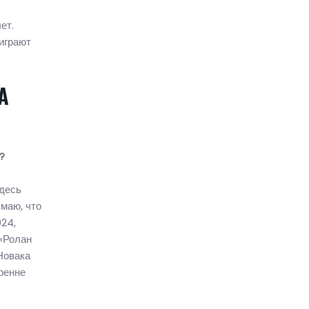
ет.
играют
А
?
здесь
умаю, что
024,
 «Ролан
Новака
ренне