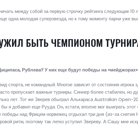
рничать между собой за первую строчку рейтинга следующие 10 л
еще одна молодая суперзвезда, но к тому моменту парни уже вы
ЛУЖИЛ БЫТЬ ЧЕМПИОНОМ ТУРНИР
Циципаса, Рублева? У них еще будут победы на «мейджорах»
ид спорта, не командный. Многое зависит от состояния игрока 
часто пропускает важные турниры. Синнер более стабилен, но д
ько лет. Тот же Зверев обыграл Алькараса Australian Open-2
ы я добавил еще Рууда. Он, кстати, вполне мог выиграть этот
ле победы над Фрицем норвежец отдыхал три дня (из-за снятия 
ровой ритм, поэтому так легко уступил Звереву. А Сашу мне иск