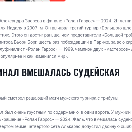
Александра Зверева в финале «Ролан Гаррос» — 2024. 21-летни
ля Надаля в 2007-м. Он выиграл третий турнир «Большого шле
тиях. Этого он достиг раньше, чем представители «Большой трой
итоса Бьорн Борг, шесть раз побеждавший в Париже, за всю ка
олуфиналист «Ролан Гаррос» — 1989, чемпион двух «мастерсов»
популярнее и как изменился мир».
ФИНАЛ ВМЕШАЛАСЬ СУДЕЙСКАЯ
рый смотрел решающий матч мужского турнира с трибуны.
л был очень грустным по содержанию, в одни ворота. У мужчин
украшение «Ролан Гаррос» — 2024. Жаль, что вмешалась судей
твертом гейме четвертого сета Алькарас допустил двойную ошибк