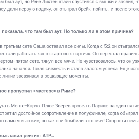
ам был аут, но Рене Лихтенштайн спустился с вышки и заявил, ч
асу дали первую подачу, он отыграл брейк-пойнты, и после этого
показала, что там был аут. Но только ли в этом причина?
 третьем сете Саша оставил все силы. Когда с 5:2 он отыгралс
перестали работать как в стартовых партиях. Он перестал правил
ертом-пятом сете, тянул все мячи. Не чувствовалось, что он уж
только начался. Такая свежесть и стала залогом успеха. Еще исп
ие линии засаживал в решающие моменты.
лос пропустил «мастерс» в Риме?
руга в Монте-Карло. Плюс Зверев провел в Париже на один пяти
встретил достойное сопротивление в полуфинале, когда обыграл
ыло самым высоким, но как они бомбили этот мяч! Скорости нем
возглавил рейтинг ATP…