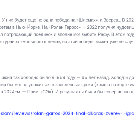
 У них будет еще не одна победа на «Шлемах», а Зверев… В 20
о сетам в Нью-Йорке. На «Ролан Гаррос» — 2022 получил чудови
 потрясающий поединок и вполне мог выбить Рафу. В этом году
м турнира «Большого шлема», но этой победы может уже не случ
 июня так холодно было в 1959 году — 65 лет назад. Холод и д
нир бы мог не уложиться в заявленные сроки (крыша на корте и
в 2024-м. — Прим. «СЭ»). И результаты были бы совершенно др
slam/reviews/rolan-garros-2024-final-alkaras-zverev-i-igr