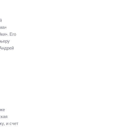
й
ма»
ки». Его
рьеру
 Андрей
 же
ская
у, и счет