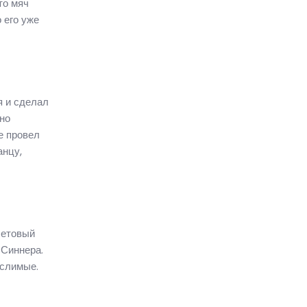
то мяч
 его уже
я и сделал
ьно
е провел
анцу,
сетовый
 Синнера.
ыслимые.