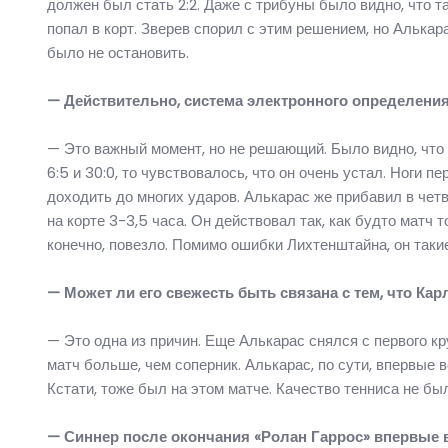
должен был стать 2:2. Даже с трибуны было видно, что т
попал в корт. Зверев спорил с этим решением, но Алькар
было не остановить.
— Действительно, система электронного определения 
— Это важный момент, но не решающий. Было видно, что в
6:5 и 30:0, то чувствовалось, что он очень устал. Ноги 
доходить до многих ударов. Алькарас же прибавил в четв
на корте 3-3,5 часа. Он действовал так, как будто матч 
конечно, повезло. Помимо ошибки Лихтенштайна, он так
— Может ли его свежесть быть связана с тем, что Кар
— Это одна из причин. Еще Алькарас снялся с первого к
матч больше, чем соперник. Алькарас, по сути, впервые 
Кстати, тоже был на этом матче. Качество тенниса не б
— Синнер после окончания «Ролан Гаррос» впервые 