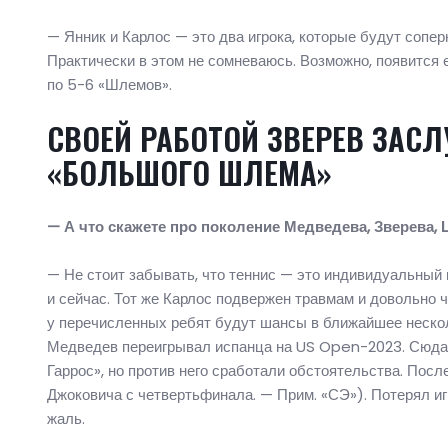
— Янник и Карлос — это два игрока, которые будут сопе
Практически в этом не сомневаюсь. Возможно, появится 
по 5-6 «Шлемов».
СВОЕЙ РАБОТОЙ ЗВЕРЕВ ЗАС
«БОЛЬШОГО ШЛЕМА»
— А что скажете про поколение Медведева, Зверева, 
— Не стоит забывать, что теннис — это индивидуальный в
и сейчас. Тот же Карлос подвержен травмам и довольно 
у перечисленных ребят будут шансы в ближайшее нескол
Медведев переигрывал испанца на US Open-2023. Сюда б
Гаррос», но против него сработали обстоятельства. Пос
Джоковича с четвертьфинала. — Прим. «СЭ»). Потерял иг
жаль.