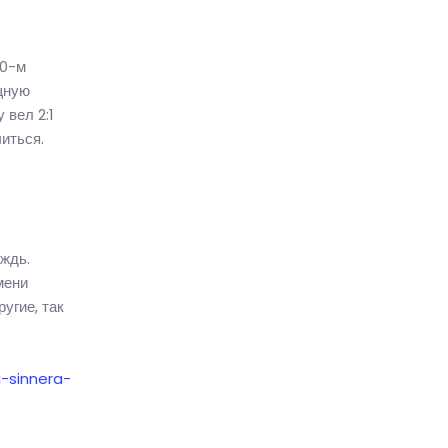
20-м
щную
 вел 2:1
иться.
ождь.
мени
угие, так
a-sinnera-