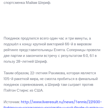
спортсменка Майам Шериф.
Поединок продлился всего один час и три минуты, а
подошёл к концу крупной викторией 66-й в мировом
рейтинге представительницы Египта. Соперницы провели
две партии и закончили встречу с результатом 6:0, 6:1 в
пользу 28-летней Шериф.
Таким образом, 22-летняя Рахимова, которая является
105-й ракеткой мира, не смогла пробиться в финальный
поединок соревнования, а Шериф там сыграет против
Пэйтон Стирнс из США.
Источник:
http://www.liveresult.ru/news/Tennis/221930-
Rahimova-razgromno-proigrala-v-polufinale-turnira-v-