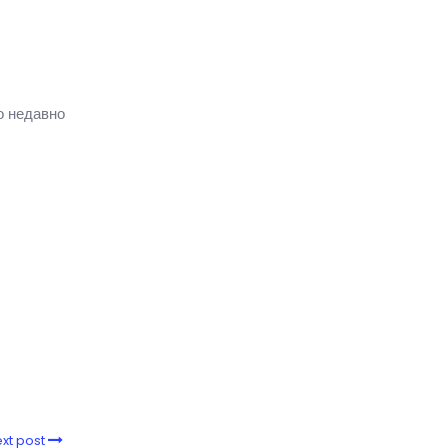
о недавно
xt post