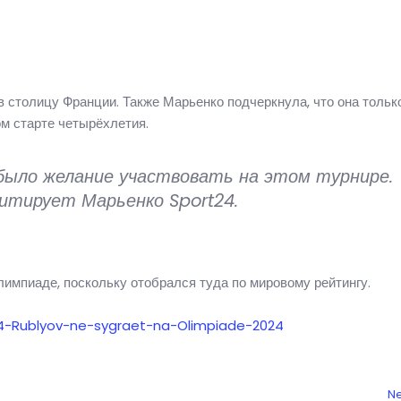
в столицу Франции. Также Марьенко подчеркнула, что она тольк
ом старте четырёхлетия.
о, было желание участвовать на этом турнире.
цитирует Марьенко Sport24.
лимпиаде, поскольку отобрался туда по мировому рейтингу.
254-Rublyov-ne-sygraet-na-Olimpiade-2024
Ne