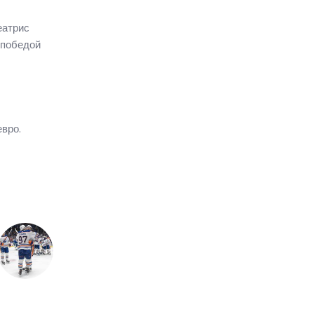
еатрис
 победой
вро.