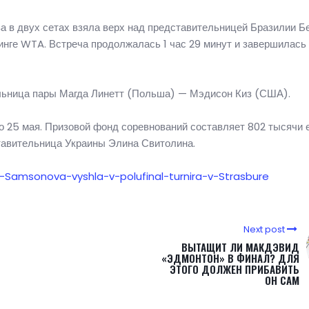
а в двух сетах взяла верх над представительницей Бразилии Б
инге WTA. Встреча продолжалась 1 час 29 минут и завершилась
льница пары Магда Линетт (Польша) — Мэдисон Киз (США).
о 25 мая. Призовой фонд соревнований составляет 802 тысячи е
авительница Украины Элина Свитолина.
8-Samsonova-vyshla-v-polufinal-turnira-v-Strasbure
Next post
ВЫТАЩИТ ЛИ МАКДЭВИД
«ЭДМОНТОН» В ФИНАЛ? ДЛЯ
ЭТОГО ДОЛЖЕН ПРИБАВИТЬ
ОН САМ