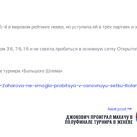
-й в мировом рейтинге немке, но уступила ей в трёх партиях и з
 3:6, 7:6, 1:6 и не смогла пробиться в основную сетку Открыто
ке турнира «Большого Шлема».
907-Zaharova-ne-smogla-probitsya-v-osnovnuyu-setku-Rola
Next post
ДЖОКОВИЧ ПРОИГРАЛ МАХАЧУ В
ПОЛУФИНАЛЕ ТУРНИРА В ЖЕНЕВЕ