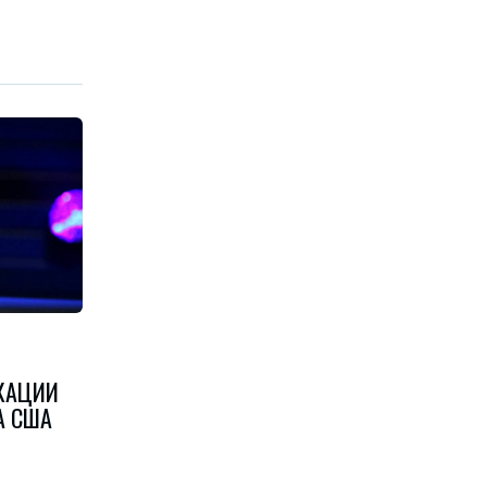
КАЦИИ
А США