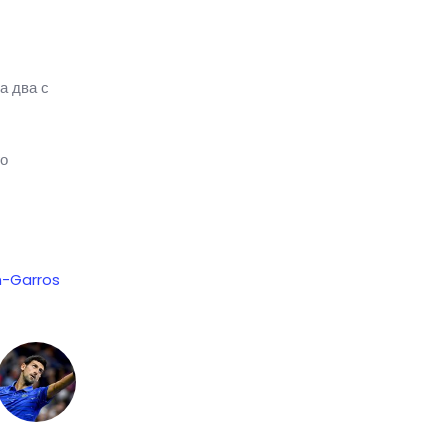
а два с
го
n-Garros