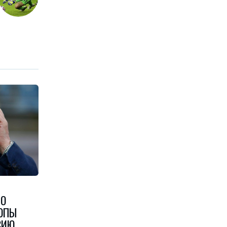
ТО
РОПЫ
СИЮ