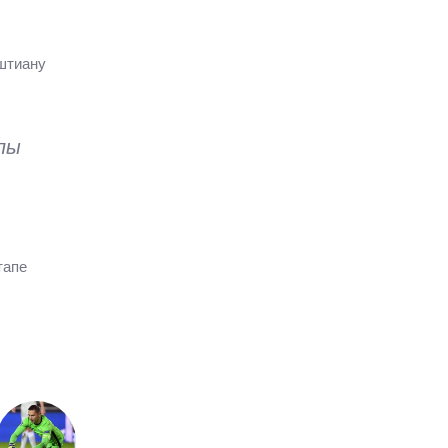
штиану
пы
тапе