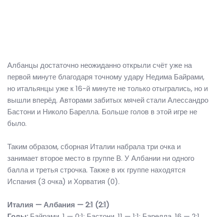
Албанцы достаточно неожиданно открыли счёт уже на
первой минуте благодаря точному удару Недима Байрами,
но итальянцы уже к 16-й минуте не только отыгрались, но и
вышли вперёд. Авторами забитых мячей стали Алессандро
Бастони и Николо Барелла. Больше голов в этой игре не
было.
Таким образом, сборная Италии набрала три очка и
занимает второе место в группе В. У Албании ни одного
балла и третья строчка. Также в их группе находятся
Испания (3 очка) и Хорватия (0).
Италия — Албания — 2:1 (2:1)
Голы:
Байрами, 1 — 0:1; Бастони, 11 — 1:1; Барелла, 16 — 2:1.